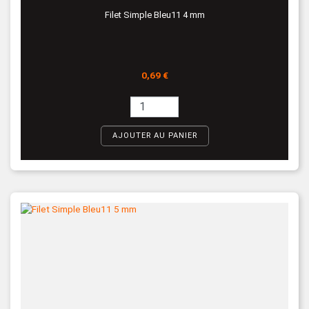
Filet Simple Bleu11 4 mm
Prix
0,69 €
AJOUTER AU PANIER