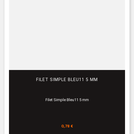
FILET SIMPLE BLEU11 5 MM
Filet Simple Bleu11 5 mm
Prix
0,78 €