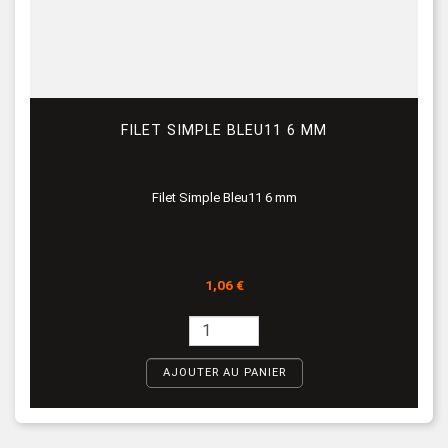
FILET SIMPLE BLEU11 6 MM
Filet Simple Bleu11 6 mm
Prix
1,06 €
AJOUTER AU PANIER