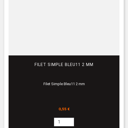
FILET SIMPLE BLEU11 2 MM
Filet Simple Bleu11 2 mm
Prix
0,55 €