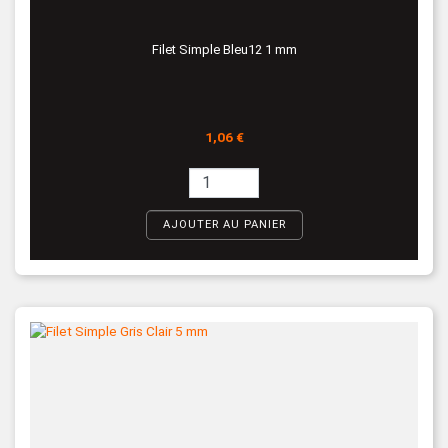
Filet Simple Bleu12 1 mm
Prix
1,06 €
AJOUTER AU PANIER