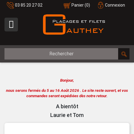
03 85 20 27 02
Panier
(0)
Connexion

Bonjour,
nous serons fermés du 5 au 16 Août 2026 .
Le site reste ouvert, et vos
commandes seront expédiées dès notre retour.
A bientôt
Laurie et Tom