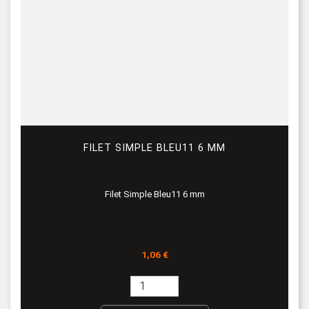
FILET SIMPLE BLEU11 6 MM
Filet Simple Bleu11 6 mm
Prix
1,06 €