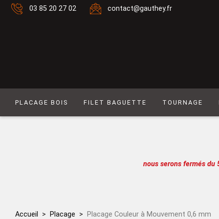
03 85 20 27 02
contact@gauthey.fr
PLACAGE BOIS
FILET BAGUETTE
TOURNAGE
Placage Naturel 0,6 mm
Filet composé 6
Placage Naturel à Mouvement 0,6 mm
Filet Laiton
Placage Couleur 0,6 mm
Filet composé 9
nous serons fermés du 
Placage Couleur à Mouvement 0,6 mm
Filet Simple naturel
Placage Naturel 0,9 mm
Baguette
Placage Couleur 0,9 mm
Filet simple couleur
Accueil
Placage
Placage Couleur à Mouvement 0,6 mm
Lot de placages