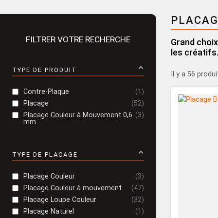
Placage Grande Longueur
PLACAG
Placage Double-Face
FILTRER VOTRE RECHERCHE
Grand choix 
les créatifs
TYPE DE PRODUIT
Il y a 56 produi
Contre-Plaque
1
Placage
52
Placage Couleur à Mouvement 0,6
3
mm
TYPE DE PLACAGE
Placage Couleur
3
Placage Couleur à mouvement
47
Placage Loupe Couleur
32
Placage Naturel
1