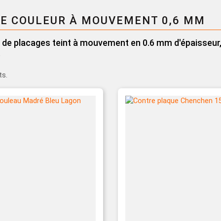
Pinceau et 
E COULEUR À MOUVEMENT 0,6 MM
Dévidoir
Ponçage
de placages teint à mouvement en 0.6 mm d'épaisseur, po
.
ts.