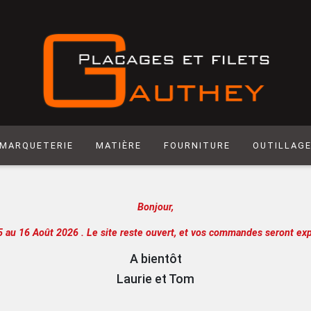
MARQUETERIE
MATIÈRE
FOURNITURE
OUTILLAG
Matière synthétique
Abrasif
Hegner
Bonjour,
Laiton
Colle
Scie manuel
Laser
Produit de Finition
Racloir
5 au 16 Août 2026 .
Le site reste ouvert, et vos commandes seront exp
Chantournage
Quincaillerie
Lame de sci
A bientôt
Panneau support
Outils de m
Laurie et Tom
Papier
Outils de c
Extra
Atelier