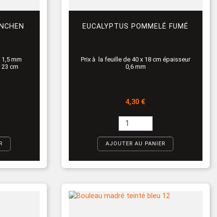
ENCHEN
EUCALYPTUS POMMELÉ FUMÉ
e 1,5 mm
Prix à la feuille de 40 x 18 cm épaisseur
 x 23 cm
0,6 mm
Prix
4,30 €
R
AJOUTER AU PANIER