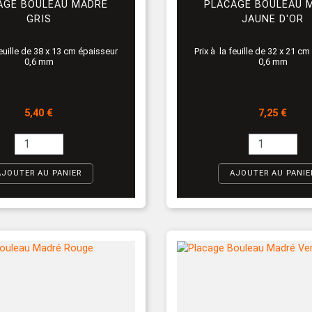
AGE BOULEAU MADRÉ
PLACAGE BOULEAU 
GRIS
JAUNE D'OR
feuille de 38 x 13 cm épaisseur
Prix à la feuille de 32 x 21 c
0,6 mm
0,6 mm
Prix
Prix
5,40 €
7,25 €
AJOUTER AU PANIER
AJOUTER AU PANIE