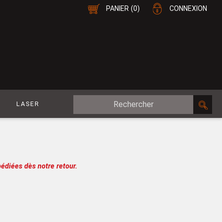
PANIER
(0)
CONNEXION
E
LASER
MDF Plaqué
le
CP Plaqué
Placage Double-Face
édiées dès notre retour.
e
Contreplaqué
esure
MDF
oupe