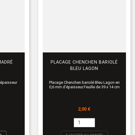
MADRÉ
PLACAGE CHENCHEN BARIOLÉ
BLEU LAGON
m épaisseur
Placage Chenchen bariolé Bleu Lagon en
0,6 mm d'épaisseur.Feuille de 39 x 14 cm
Prix
2,00 €