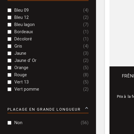
Bleu 09
4
Bleu 12
2
Bleu lagon
7
Bordeaux
1
Décoloré
1
Gris
4
Jaune
3
Jaune d' Or
2
Orange
5
Rouge
8
FRÊN
Vert 13
5
Vert pomme
2
Prix à la 
PLACAGE EN GRANDE LONGUEUR
Non
56