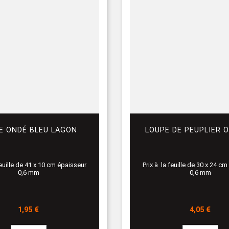
E ONDÉ BLEU LAGON
LOUPE DE PEUPLIER 
feuille de 41 x 10 cm épaisseur
Prix à la feuille de 30 x 24 c
0,6 mm
0,6 mm
Prix
Prix
1,95 €
4,05 €