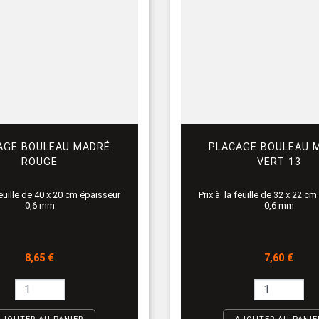
AGE BOULEAU MADRÉ
PLACAGE BOULEAU 
ROUGE
VERT 13
feuille de 40 x 20 cm épaisseur
Prix à la feuille de 32 x 22 c
0,6 mm
0,6 mm
Prix
Prix
8,65 €
7,60 €