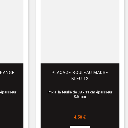
ORANGE
PLACAGE BOULEAU MADRÉ
BLEU 12
m épaisseur
Prix à la feuille de 38 x 11 cm épaisseur
0,6 mm
Prix
4,50 €