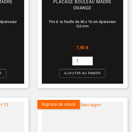
MADRÉ
PLACAGE BOULEAU MADRÉ
ORANGE
m épaisseur
Prix à la feuille de 46 x 16 cm épaisseur
0,6 mm
Prix
7,95 €
R
AJOUTER AU PANIER
Rupture de stock