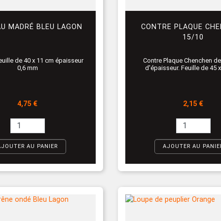
AU MADRÉ BLEU LAGON
CONTRE PLAQUE CH
15/10
feuille de 40 x 11 cm épaisseur
Contre Plaque Chenchen d
0,6 mm
d'épaisseur. Feuille de 45
Prix
Prix
4,75 €
2,15 €
AJOUTER AU PANIER
AJOUTER AU PANIE