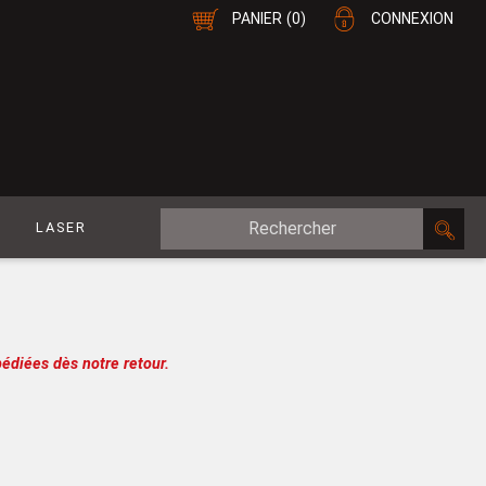
PANIER
(0)
CONNEXION
E
LASER
MDF Plaqué
le
CP Plaqué
Placage Double-Face
édiées dès notre retour.
e
Contreplaqué
esure
MDF
oupe