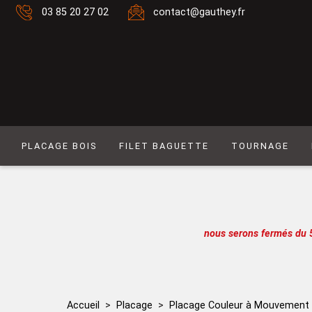
03 85 20 27 02
contact@gauthey.fr
PLACAGE BOIS
FILET BAGUETTE
TOURNAGE
Placage Naturel 0,6 mm
Filet composé 6
Placage Naturel à Mouvement 0,6 mm
Filet Laiton
Placage Couleur 0,6 mm
Filet composé 9
nous serons fermés du 
Placage Couleur à Mouvement 0,6 mm
Filet Simple naturel
Placage Naturel 0,9 mm
Baguette
Placage Couleur 0,9 mm
Filet simple couleur
Accueil
Placage
Placage Couleur à Mouvement
Lot de placages