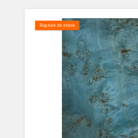
Placage Grande Longueur
Placage Double-Face
Rupture de stock