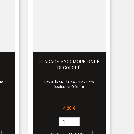
PLACAGE SYCOMORE ONDÉ
E
DÉCOLORÉ
 cm
Prix à la feuille de 40 x 21 cm
épaisseur 0,6 mm.
Prix
4,20 €