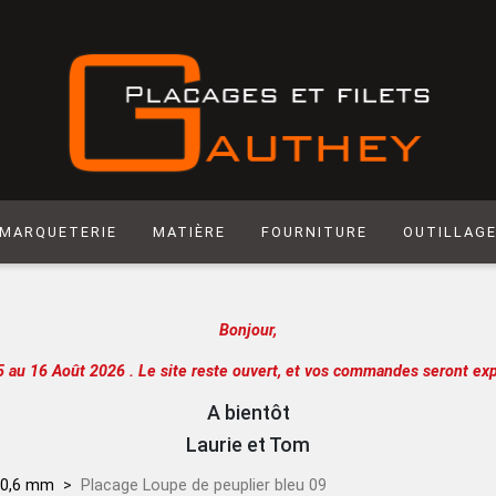
MARQUETERIE
MATIÈRE
FOURNITURE
OUTILLAG
Matière synthétique
Abrasif
Hegner
Bonjour,
Laiton
Colle
Scie manuel
Laser
Produit de Finition
Racloir
5 au 16 Août 2026 .
Le site reste ouvert, et vos commandes seront exp
Chantournage
Quincaillerie
Lame de sci
A bientôt
Panneau support
Outils de m
Laurie et Tom
Papier
Outils de c
 0,6 mm
Placage Loupe de peuplier bleu 09
Extra
Atelier