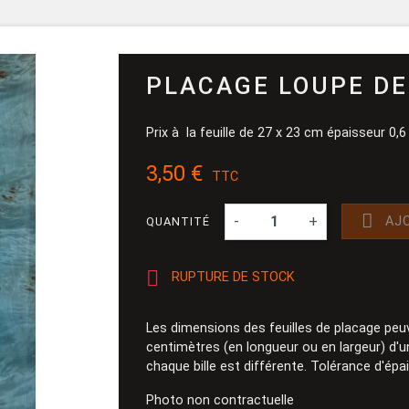
Pinceau et 
Dévidoir
Ponçage
PLACAGE LOUPE DE
Prix à la feuille de 27 x 23 cm épaisseur 0
3,50 €
TTC

-
+
AJ
QUANTITÉ

RUPTURE DE STOCK
Les dimensions des feuilles de placage peu
centimètres (en longueur ou en largeur) d'une
chaque bille est différente. Tolérance d'ép
Photo non contractuelle