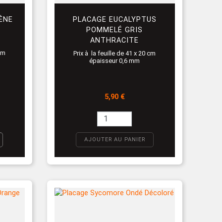
ÊNE
PLACAGE EUCALYPTUS
POMMELÉ GRIS
ANTHRACITE
 cm
Prix à la feuille de 41 x 20 cm
épaisseur 0,6 mm
Prix
5,90 €
AJOUTER AU PANIER