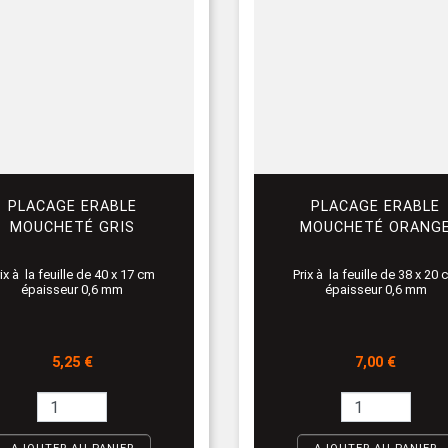
PLACAGE ERABLE
PLACAGE ERABLE
MOUCHETÉ GRIS
MOUCHETÉ ORANG
ix à la feuille de 40 x 17 cm
Prix à la feuille de 38 x 20
épaisseur 0,6 mm
épaisseur 0,6 mm
Prix
Prix
5,25 €
7,00 €