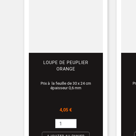
LOUPE DE PEUPLIER
ORANGE
Prix à la feuille de 30 x 24 cm
Pr
épaisseur 0,6 mm
Prix
4,05 €