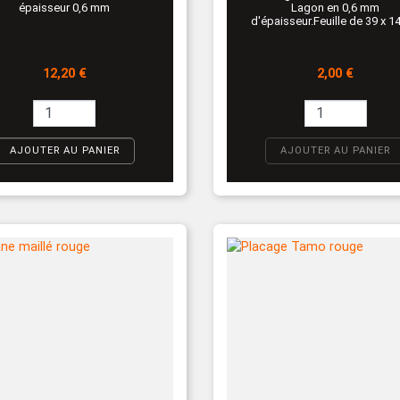
épaisseur 0,6 mm
Lagon en 0,6 mm
d'épaisseur.Feuille de 39 x 1
Prix
Prix
12,20 €
2,00 €
AJOUTER AU PANIER
AJOUTER AU PANIER