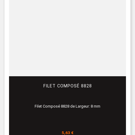
FILET COMPOSÉ 8828
Filet Composé 8828 de Largeur: 8 mm
Prix
5,63 €