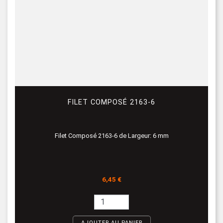
FILET COMPOSÉ 2163-6
Filet Composé 2163-6 de Largeur: 6 mm
Prix
6,45 €
AJOUTER AU PANIER