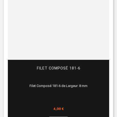
FILET COMPOSÉ 181-6
Filet Composé 181-6 de Largeur: 8 mm
Prix
4,00 €