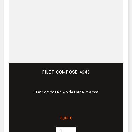
FILET COMPOSÉ 4645
Filet Composé 4645 de Largeur: 9 mm
Prix
5,35 €