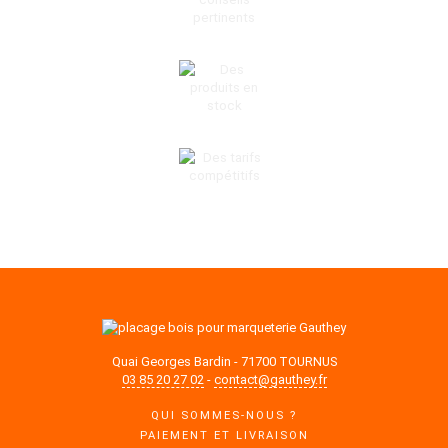
DES CONSEILS PERTINENTS
DES PRODUITS EN STOCK
DES TARIFS COMPÉTITIFS
Quai Georges Bardin - 71700 TOURNUS
03 85 20 27 02
-
contact@gauthey.fr
QUI SOMMES-NOUS ?
PAIEMENT ET LIVRAISON