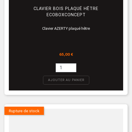
CLAVIER BOIS PLAQUÉ HÊTRE
ECOBOXCONCEPT
Clavier AZERTY plaqué hêtre
Prix
65,00 €
AJOUTER AU PANIER
Rupture de stock