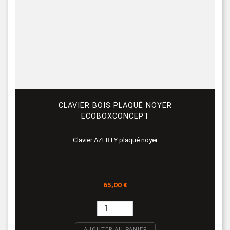
CLAVIER BOIS PLAQUÉ NOYER
ECOBOXCONCEPT
Clavier AZERTY plaqué noyer
Prix
65,00 €
AJOUTER AU PANIER