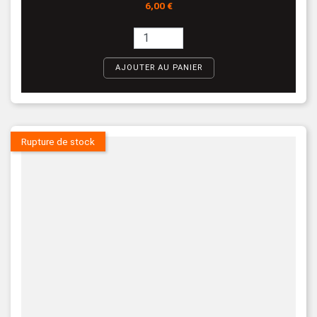
Prix
6,00 €
AJOUTER AU PANIER
Rupture de stock