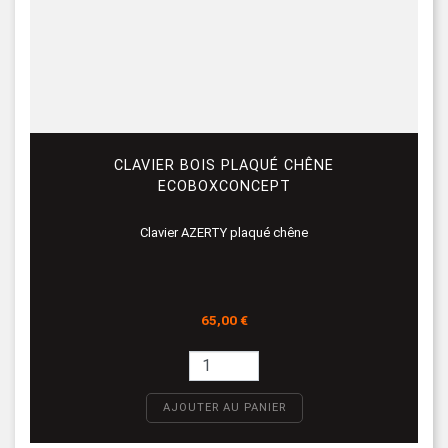
CLAVIER BOIS PLAQUÉ CHÊNE
ECOBOXCONCEPT
Clavier AZERTY plaqué chêne
Prix
65,00 €
AJOUTER AU PANIER