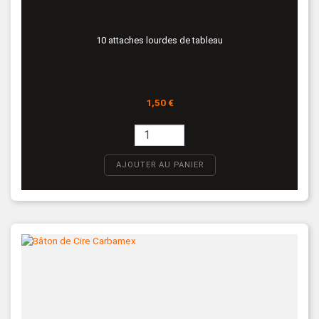
10 attaches lourdes de tableau
Prix
1,50 €
AJOUTER AU PANIER