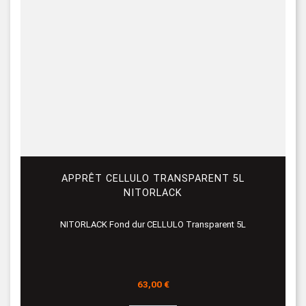
APPRÊT CELLULO TRANSPARENT 5L
NITORLACK
NITORLACK Fond dur CELLULO Transparent 5L
Prix
63,00 €