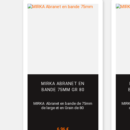
MIRKA ABRANET EN
BANDE 75MM GR 80
MIRKA Abranet en bande de 75mm
MIRK
de large et en Grain de 80
Prix
6,96 €