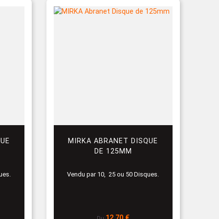
QUE
MIRKA ABRANET DISQUE
DE 125MM
ues.
Vendu par 10, 25 ou 50 Disques.
Prix
12,70 €
Du