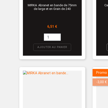
MIRKA Abranet en bande de 75mm
Ca
de large et en Grain de 240
Prix
6,51 €
AJOUTER AU PANIER
Promo 
-3,00 €