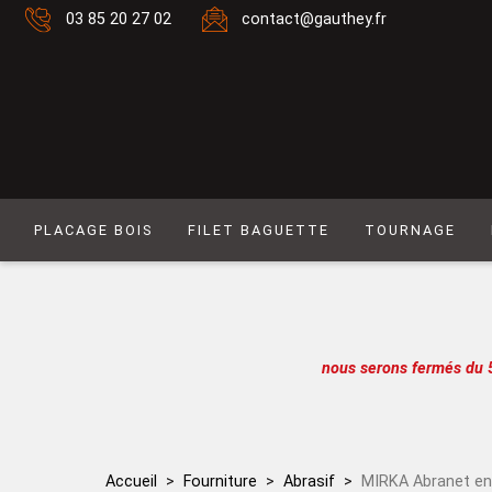
03 85 20 27 02
contact@gauthey.fr
PLACAGE BOIS
FILET BAGUETTE
TOURNAGE
Placage Naturel 0,6 mm
Filet composé 6
Placage Naturel à Mouvement 0,6 mm
Filet Laiton
Placage Couleur 0,6 mm
Filet composé 9
nous serons fermés du 
Placage Couleur à Mouvement 0,6 mm
Filet Simple naturel
Placage Naturel 0,9 mm
Baguette
Placage Couleur 0,9 mm
Filet simple couleur
Accueil
Fourniture
Abrasif
MIRKA Abranet e
Lot de placages