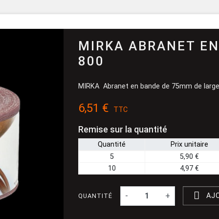
Pinceau et 
Dévidoir
Ponçage
MIRKA ABRANET E
800
MIRKA Abranet en bande de 75mm de large 
6,51 €
TTC
Remise sur la quantité
Quantité
Prix unitaire
5
5,90 €
10
4,97 €

-
+
AJ
QUANTITÉ