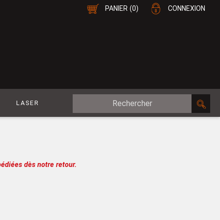
PANIER
(0)
CONNEXION
E
LASER
MDF Plaqué
le
CP Plaqué
Placage Double-Face
édiées dès notre retour.
e
Contreplaqué
esure
MDF
oupe