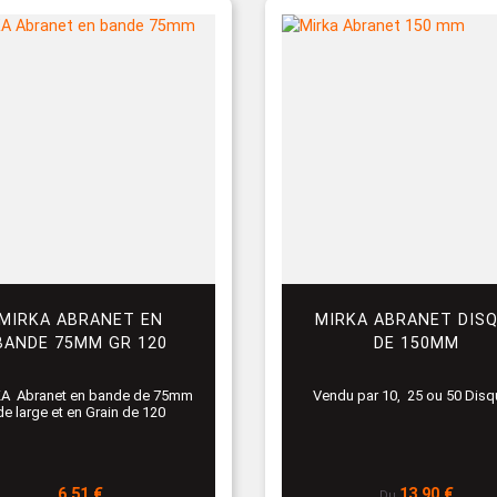
MIRKA ABRANET EN
MIRKA ABRANET DIS
BANDE 75MM GR 120
DE 150MM
A Abranet en bande de 75mm
Vendu par 10, 25 ou 50 Disq
de large et en Grain de 120
Prix
Prix
6,51 €
13,90 €
Du