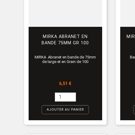
MIRKA ABRANET EN
MIR
BANDE 75MM GR 100
MIRKA Abranet en bande de 75mm
Ba
de large et en Grain de 100
Prix
6,51 €
AJOUTER AU PANIER