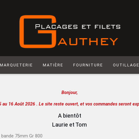
MARQUETERIE
MATIÈRE
FOURNITURE
OUTILLAG
Matière synthétique
Abrasif
Hegner
Bonjour,
Laiton
Colle
Scie manuel
Laser
Produit de Finition
Racloir
5 au 16 Août 2026 .
Le site reste ouvert, et vos commandes seront exp
Chantournage
Quincaillerie
Lame de sci
A bientôt
Panneau support
Outils de m
Laurie et Tom
Papier
Outils de c
n bande 75mm Gr 800
Extra
Atelier