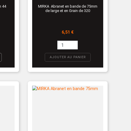
MIRKA Abranet en bande de 75mm
m 44
de large et en Grain de 320
Prix
6,51 €
AJOUTER AU PANIER