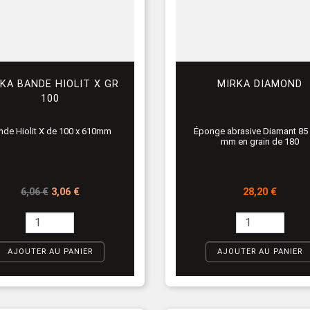
KA BANDE HIOLIT X GR
MIRKA DIAMOND
100
nde Hiolit X de 100 x 610mm
Éponge abrasive Diamant 85 
mm en grain de 180
Prix de base
Prix
Prix
6,06 €
3,06 €
28,20 €
AJOUTER AU PANIER
AJOUTER AU PANIER