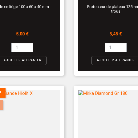
le en liège 100 x 60 x 40 mm
Protecteur de plateau 125m
trous
Prix
Prix
5,00 €
5,45 €
AJOUTER AU PANIER
AJOUTER AU PANIER
!