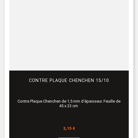
CONTRE PLAQUE CHENCHEN 15/10
Contre Plaque Chenchen de 1,5 mm d'épaisseur. Feuille de
45 x 23 cm
Prix
2,15 €