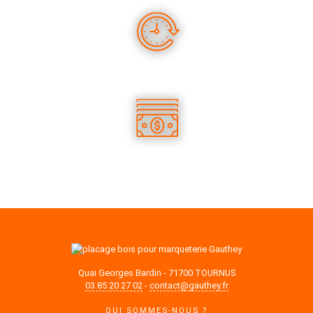
DES PRODUITS EN STOCK
DES TARIFS COMPÉTITIFS
Quai Georges Bardin - 71700 TOURNUS
03 85 20 27 02
-
contact@gauthey.fr
QUI SOMMES-NOUS ?