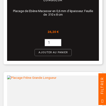
LONGUEUR
Placage de Ebène Macassar en 0,6 mm d'épaisseur. Feuille
de 310 x 8 cm
Prix
26,20 €
AJOUTER AU PANIER
FILTRER