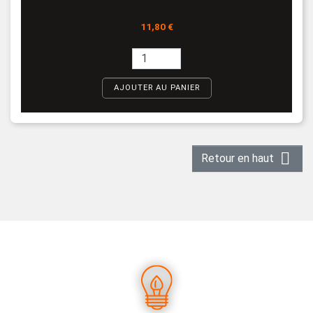
Prix
11,80 €
AJOUTER AU PANIER

Retour en haut