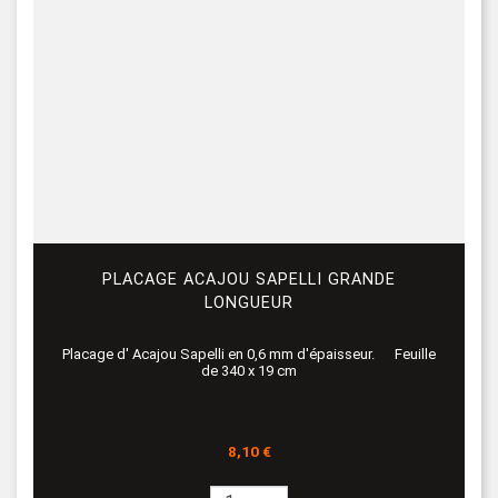
PLACAGE ACAJOU SAPELLI GRANDE
LONGUEUR
Placage d' Acajou Sapelli en 0,6 mm d'épaisseur. Feuille
de 340 x 19 cm
Prix
8,10 €