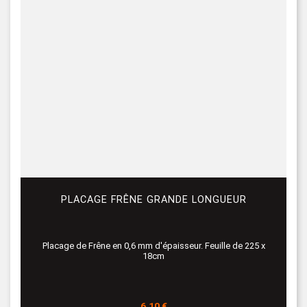
PLACAGE FRÊNE GRANDE LONGUEUR
Placage de Frêne en 0,6 mm d'épaisseur. Feuille de 225 x
18cm
Prix
6,10 €