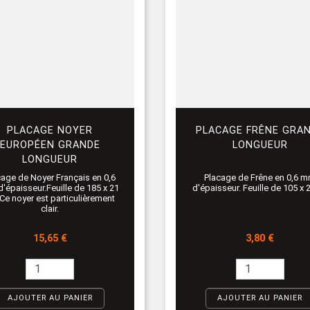
PLACAGE NOYER
PLACAGE FRÊNE GRA
EUROPÉEN GRANDE
LONGUEUR
LONGUEUR
Placage de Frêne en 0,6 
cage de Noyer Français en 0,6
d'épaisseur. Feuille de 105 x
'épaisseur.Feuille de 185 x 21
Ce noyer est particulièrement
clair.
Prix
Prix
3,80 €
15,65 €
AJOUTER AU PANIER
AJOUTER AU PANIER