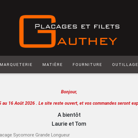
MARQUETERIE
MATIÈRE
FOURNITURE
OUTILLAG
Matière synthétique
Abrasif
Hegner
Bonjour,
Laiton
Colle
Scie manuel
Laser
Produit de Finition
Racloir
5 au 16 Août 2026 .
Le site reste ouvert, et vos commandes seront exp
Chantournage
Quincaillerie
Lame de sci
A bientôt
Panneau support
Outils de m
Laurie et Tom
Papier
Outils de c
lacage Sycomore Grande Longueur
Extra
Atelier