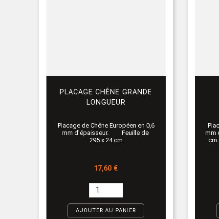
PLACAGE CHÊNE GRANDE
LONGUEUR
Placage de Chêne Européen en 0,6
Pla
mm d'épaisseur. Feuille de
mm d
295 x 24 cm
cm 
Prix
17,60 €
AJOUTER AU PANIER