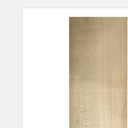
Placage Grande Longueur
Placage Double-Face