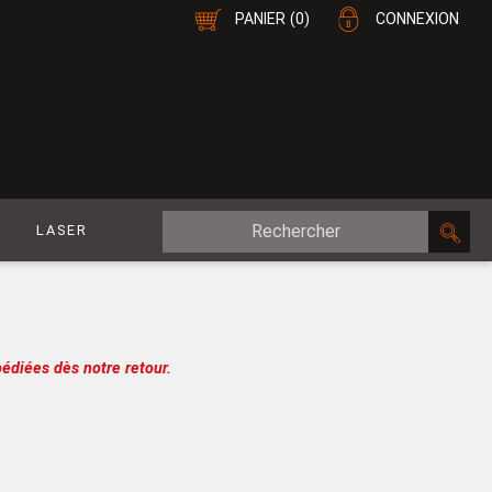
PANIER
(0)
CONNEXION
E
LASER
MDF Plaqué
le
CP Plaqué
Placage Double-Face
édiées dès notre retour.
e
Contreplaqué
esure
MDF
oupe