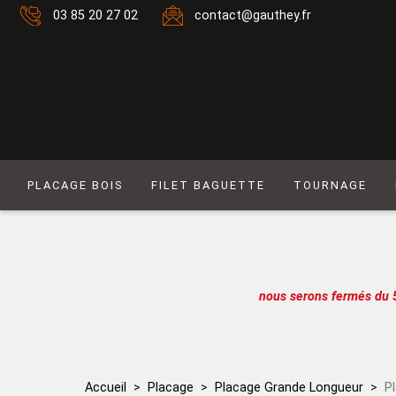
03 85 20 27 02
contact@gauthey.fr
PLACAGE BOIS
FILET BAGUETTE
TOURNAGE
Placage Naturel 0,6 mm
Filet composé 6
Placage Naturel à Mouvement 0,6 mm
Filet Laiton
Placage Couleur 0,6 mm
Filet composé 9
nous serons fermés du 
Placage Couleur à Mouvement 0,6 mm
Filet Simple naturel
Placage Naturel 0,9 mm
Baguette
Placage Couleur 0,9 mm
Filet simple couleur
Accueil
Placage
Placage Grande Longueur
P
Lot de placages