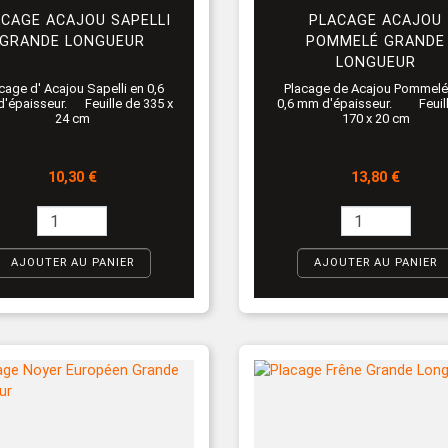
ACAGE ACAJOU SAPELLI
PLACAGE ACAJOU
GRANDE LONGUEUR
POMMELÉ GRANDE
LONGUEUR
cage d' Acajou Sapelli en 0,6
Placage de Acajou Pommel
'épaisseur. Feuille de 335 x
0,6 mm d'épaisseur. Feuill
24 cm
170 x 20 cm
Prix
Prix
10,30 €
13,80 €
AJOUTER AU PANIER
AJOUTER AU PANIER