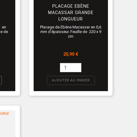
PLACAGE EBÈNE
MACASSAR GRANDE
LONGUEUR
é en
Placage de Ebène Macassar en 0,6
e de
mm d'épaisseur. Feuille de 220 x 9
cm
Prix
20,90 €
AJOUTER AU PANIER