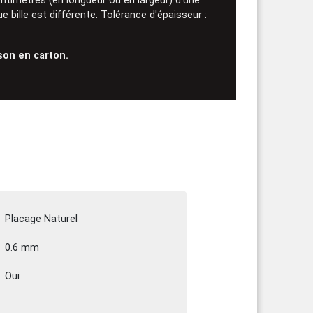
ntimètres (en longueur ou en largeur) d'une
ue bille est différente. Tolérance d'épaisseur :
ison en carton.
Placage Naturel
0.6 mm
Oui