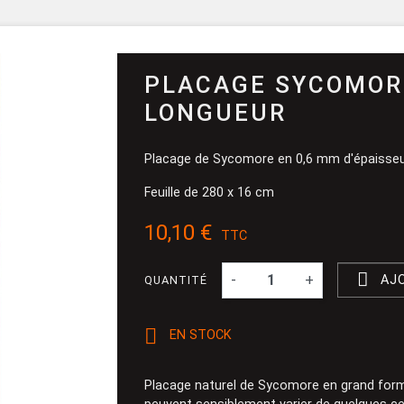
Pinceau et 
Dévidoir
Ponçage
PLACAGE SYCOMOR
LONGUEUR
Placage de Sycomore en 0,6 mm d'épaisseu
Feuille de 280 x 16 cm
10,10 €
TTC

-
+
AJ
QUANTITÉ

EN STOCK
Placage naturel de Sycomore en grand form