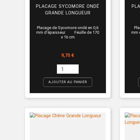
PLACAGE SYCOMORE ONDÉ
PL
GRANDE LONGUEUR
Placage de Sycomore ondé en 0,6
Pla
mm d'épaisseur. Feuille de 170
mm d
x 16 cm
Prix
9,70 €
AJOUTER AU PANIER