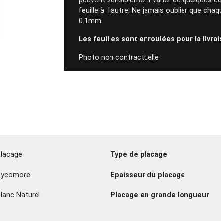
peuvent sensiblement varier de quelques ce
feuille à l'autre. Ne jamais oublier que chaq
0.1mm
Les feuilles sont enroulées pour la livra
Photo non contractuelle
Placage
Type de placage
Sycomore
Epaisseur du placage
lanc Naturel
Placage en grande longueur