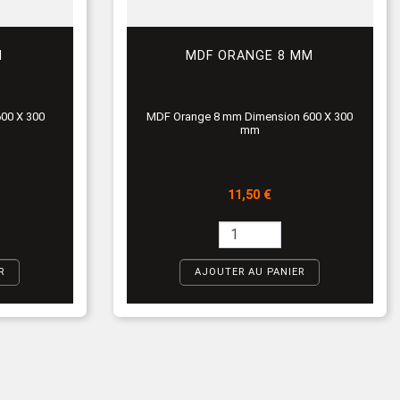
M
MDF ORANGE 8 MM
00 X 300
MDF Orange 8 mm Dimension 600 X 300
mm
Prix
11,50 €
R
AJOUTER AU PANIER