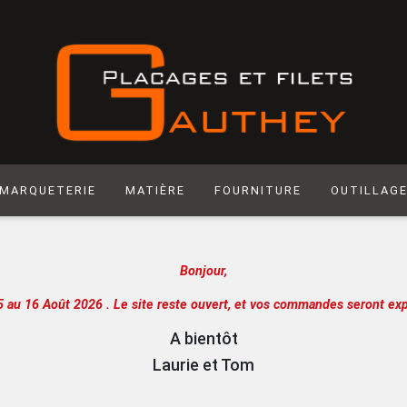
MARQUETERIE
MATIÈRE
FOURNITURE
OUTILLAG
Matière synthétique
Abrasif
Hegner
Bonjour,
Laiton
Colle
Scie manuel
Laser
Produit de Finition
Racloir
5 au 16 Août 2026 .
Le site reste ouvert, et vos commandes seront exp
Chantournage
Quincaillerie
Lame de sci
A bientôt
Panneau support
Outils de m
Laurie et Tom
Papier
Outils de c
Extra
Atelier