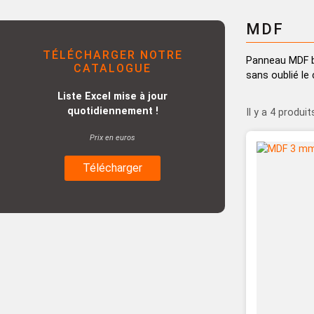
Placage Grande Longueur
MDF
Placage Double-Face
TÉLÉCHARGER NOTRE
Panneau MDF br
CATALOGUE
sans oublié le
Liste Excel mise à jour
quotidiennement !
Il y a 4 produit
Prix en euros
Télécharger