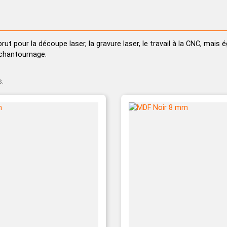
Pinceau et 
Dévidoir
Ponçage
ut pour la découpe laser, la gravure laser, le travail à la CNC, mai
 chantournage.
s.