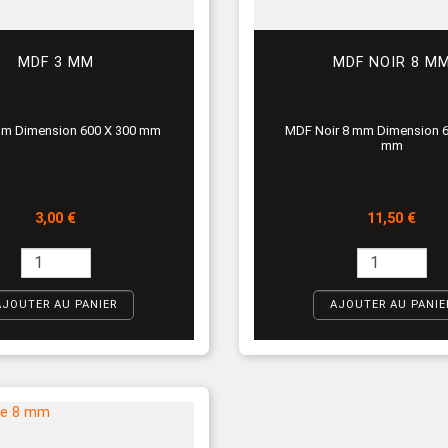
MDF 3 MM
MDF NOIR 8 M
m Dimension 600 X 300 mm
MDF Noir 8 mm Dimension 6
mm
Prix
Prix
3,00 €
11,50 €
AJOUTER AU PANIER
AJOUTER AU PANIE