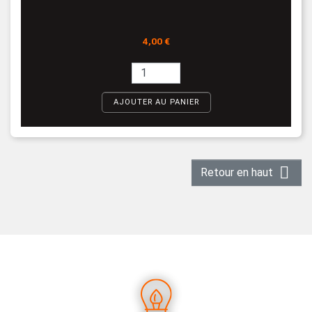
Prix
4,00 €
AJOUTER AU PANIER

Retour en haut