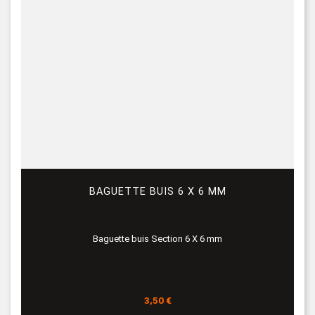
BAGUETTE BUIS 6 X 6 MM
Baguette buis Section 6 X 6 mm
Prix
3,50 €