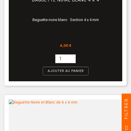
BAGUETTE NOIRE BLANC 4 X 4
Baguette noire blanc Section 4 x 4 mm
Prix
4,00 €
AJOUTER AU PANIER
FILTRER