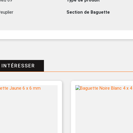
leu 09
Type de produit
euplier
Section de Baguette
 INTÉRESSER