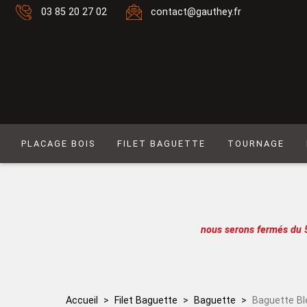
03 85 20 27 02
contact@gauthey.fr
PLACAGE BOIS
FILET BAGUETTE
TOURNAGE
Placage Naturel 0,6 mm
Filet composé 6
Placage Naturel à Mouvement 0,6 mm
Filet Laiton
Placage Couleur 0,6 mm
Filet composé 9
nous serons fermés du 
Placage Couleur à Mouvement 0,6 mm
Filet Simple naturel
Placage Naturel 0,9 mm
Baguette
Placage Couleur 0,9 mm
Filet simple couleur
Accueil
Filet Baguette
Baguette
Baguette Bl
Lot de placages