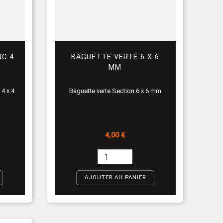
NC 4
BAGUETTE VERTE 6 X 6
MM
4 x 4
Baguette verte Section 6 x 6 mm
Prix
4,00 €
AJOUTER AU PANIER