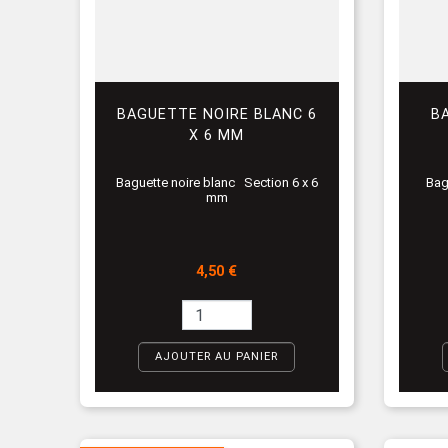
BAGUETTE NOIRE BLANC 6
B
X 6 MM
Baguette noire blanc Section 6 x 6
Bag
mm
Prix
4,50 €
AJOUTER AU PANIER