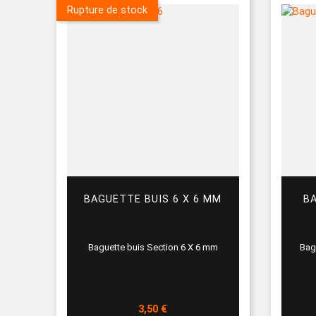
Rupture de stock
BAGUETTE BUIS 6 X 6 MM
B
Baguette buis Section 6 X 6 mm
Bag
Prix
3,50 €