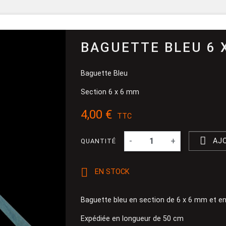
Pinceau et 
Dévidoir
Ponçage
BAGUETTE BLEU 6 
Baguette Bleu
Section 6 x 6 mm
4,00 €
TTC

-
+
AJ
QUANTITÉ

EN STOCK
Baguette bleu en section de 6 x 6 mm et e
Expédiée en longueur de 50 cm