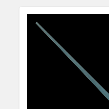
Placage Grande Longueur
Placage Double-Face