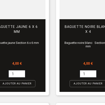
AGUETTE JAUNE 6 X 6
BAGUETTE NOIRE BLA
MM
X 4
uette jaune Section 6 x 6 mm
Baguette noire blanc Section 
mm
Prix
Prix
4,00 €
4,00 €
AJOUTER AU PANIER
AJOUTER AU PANIER