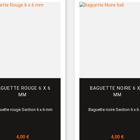
AGUETTE ROUGE 6 X 6
BAGUETTE NOIRE 6 X
MM
MM
uette rouge Section 6 x 6 mm
Baguette noire Section 6 x 
Prix
Prix
4,00 €
4,00 €