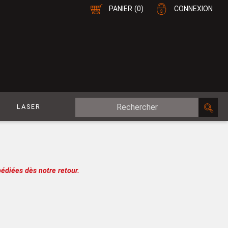
PANIER
(0)
CONNEXION
E
LASER
MDF Plaqué
le
CP Plaqué
Placage Double-Face
édiées dès notre retour.
e
Contreplaqué
esure
MDF
oupe