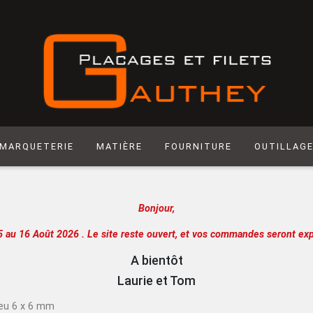
MARQUETERIE
MATIÈRE
FOURNITURE
OUTILLAG
Matière synthétique
Abrasif
Hegner
Bonjour,
Laiton
Colle
Scie manuel
Laser
Produit de Finition
Racloir
5 au 16 Août 2026 .
Le site reste ouvert, et vos commandes seront exp
Chantournage
Quincaillerie
Lame de sci
A bientôt
Panneau support
Outils de m
Laurie et Tom
Papier
Outils de c
eu 6 x 6 mm
Extra
Atelier