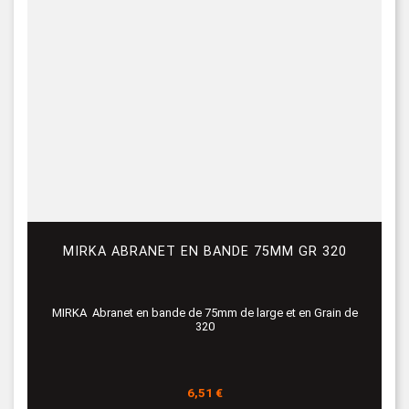
MIRKA ABRANET EN BANDE 75MM GR 320
MIRKA Abranet en bande de 75mm de large et en Grain de
320
Prix
6,51 €