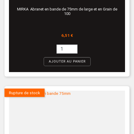
MIRKA Abranet en bande de 75mm de large et en Grain de
100
Prix
6,51 €
AJOUTER AU PANIER
Rupture de stock