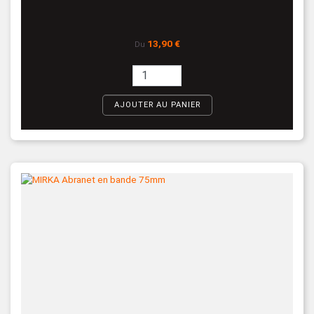
Prix
13,90 €
Du
AJOUTER AU PANIER