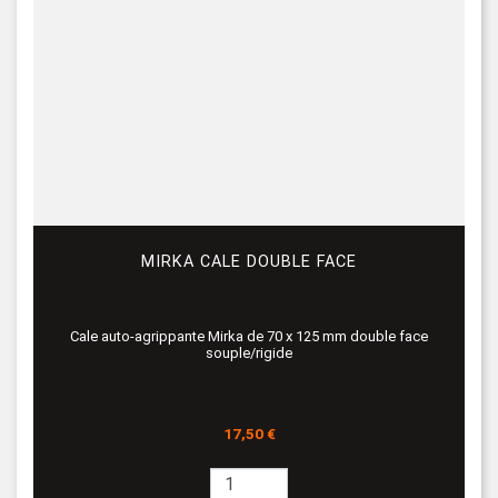
MIRKA CALE DOUBLE FACE
Cale auto-agrippante Mirka de 70 x 125 mm double face
souple/rigide
Prix
17,50 €