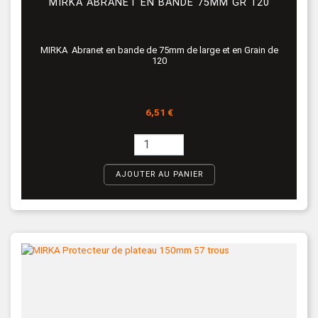
MIRKA ABRANET EN BANDE 75MM GR 120
MIRKA Abranet en bande de 75mm de large et en Grain de
120
Prix
6,51 €
AJOUTER AU PANIER