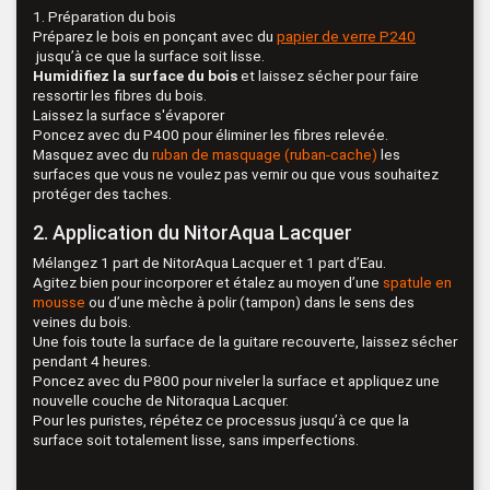
1. Préparation du bois
Préparez le bois en ponçant avec du
papier de verre P240
jusqu’à ce que la surface soit lisse.
Humidifiez la surface du bois
et laissez sécher pour faire
ressortir les fibres du bois.
Laissez la surface s'évaporer
Poncez avec du P400 pour éliminer les fibres relevée.
Masquez avec du
ruban de masquage (ruban-cache)
les
surfaces que vous ne voulez pas vernir ou que vous souhaitez
protéger des taches.
2. Application du NitorAqua Lacquer
Mélangez 1 part de NitorAqua Lacquer et 1 part d’Eau.
Agitez bien pour incorporer et étalez au moyen d’une
spatule en
mousse
ou d’une mèche à polir (tampon) dans le sens des
veines du bois.
Une fois toute la surface de la guitare recouverte, laissez sécher
pendant 4 heures.
Poncez avec du P800 pour niveler la surface et appliquez une
nouvelle couche de Nitoraqua Lacquer.
Pour les puristes, répétez ce processus jusqu’à ce que la
surface soit totalement lisse, sans imperfections.