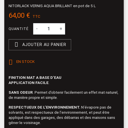
NITORLACK VERNIS AQUA BRILLANT en pot de 5 L
64,00 €
TTC
-
+
QUANTITÉ

AJOUTER AU PANIER

EN STOCK
FINITION MAT A BASE D’EAU
APPLICATION FACILE
.
SANS ODEUR
. Permet d’obtenir facilement un effet mat naturel,
de manière propre et simple.
RESPECTUEUX DE L’ENVIRONNEMENT.
N’évapore pas de
solvants, est respectueux de l’environnement, et peut être
appliqué dans des garages, des débarras et des maisons sans
gêner le voisinage.