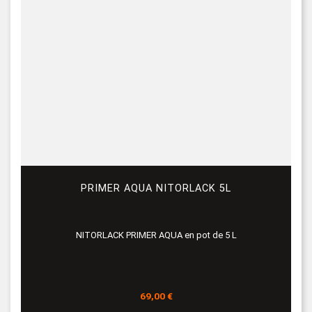
PRIMER AQUA NITORLACK 5L
NITORLACK PRIMER AQUA en pot de 5 L
Prix
69,00 €