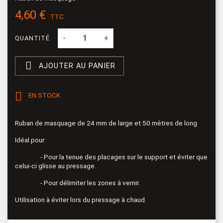
4,60 €
TTC
-
+
QUANTITÉ

AJOUTER AU PANIER

EN STOCK
Ruban de masquage de 24 mm de large et 50 mètres de long
Idéal pour:
- Pour la tenue des placages sur le support et éviter que
celui-ci glisse au pressage.
- Pour délimiter les zones à vernir.
Utilisation à éviter lors du pressage à chaud.