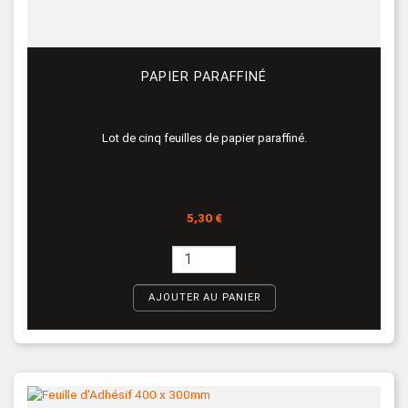
PAPIER PARAFFINÉ
Lot de cinq feuilles de papier paraffiné.
Prix
5,30 €
AJOUTER AU PANIER