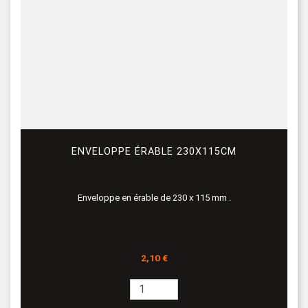
ENVELOPPE ÉRABLE 230X115CM
Enveloppe en érable de 230 x 115 mm .
Prix
2,10 €