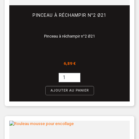
PINCEAU À RÉCHAMPIR N°2 Ø21
Pinceau à réchampir n°2 Ø21
Prix
6,89 €
AJOUTER AU PANIER