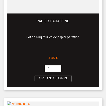
PAPIER PARAFFINÉ
Lot de cinq feuilles de papier paraffiné.
Prix
5,30 €
AJOUTER AU PANIER