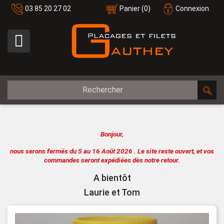
03 85 20 27 02
Panier
(0)
Connexion

Bonjour,
nous serons fermés du 5 au 16 Août 2026 .
Le site reste ouvert, et vos
commandes seront expédiées dès notre retour.
A bientôt
Laurie et Tom