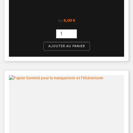
Prix
6,00 €
Du
AJOUTER AU PANIER