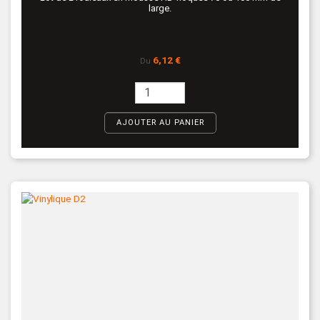
large.
Prix
6,12 €
Du
AJOUTER AU PANIER