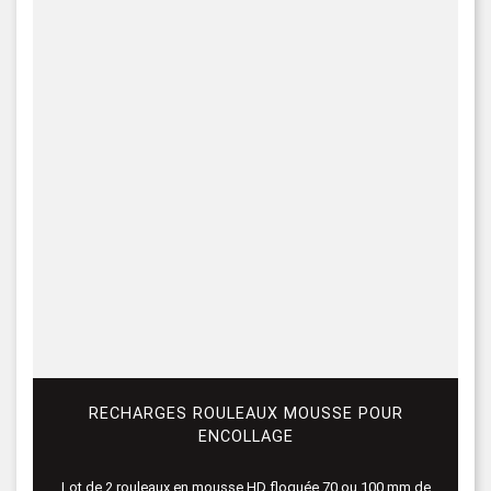
RECHARGES ROULEAUX MOUSSE POUR
ENCOLLAGE
Lot de 2 rouleaux en mousse HD floquée 70 ou 100 mm de