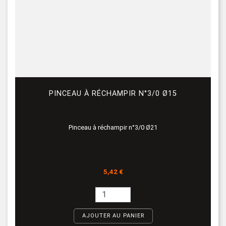
PINCEAU À RÉCHAMPIR N°3/0 Ø15
Pinceau à réchampir n°3/0 Ø21
Prix
5,42 €
AJOUTER AU PANIER