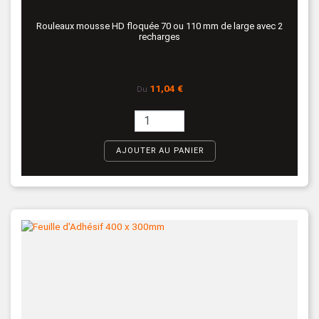
Rouleaux mousse HD floquée 70 ou 110 mm de large avec 2
recharges
Prix
11,04 €
Du
AJOUTER AU PANIER