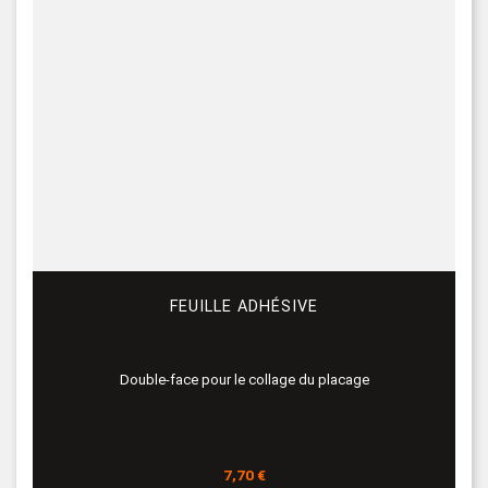
FEUILLE ADHÉSIVE
Double-face pour le collage du placage
Prix
7,70 €