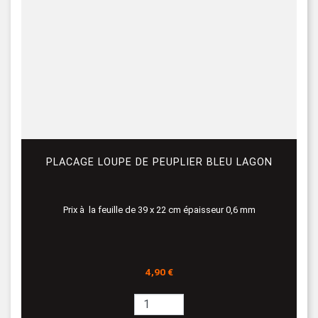
PLACAGE LOUPE DE PEUPLIER BLEU LAGON
Prix à la feuille de 39 x 22 cm épaisseur 0,6 mm
Prix
4,90 €