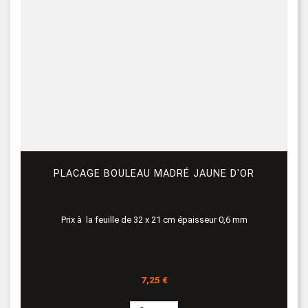
PLACAGE BOULEAU MADRÉ JAUNE D'OR
Prix à la feuille de 32 x 21 cm épaisseur 0,6 mm
Prix
7,25 €