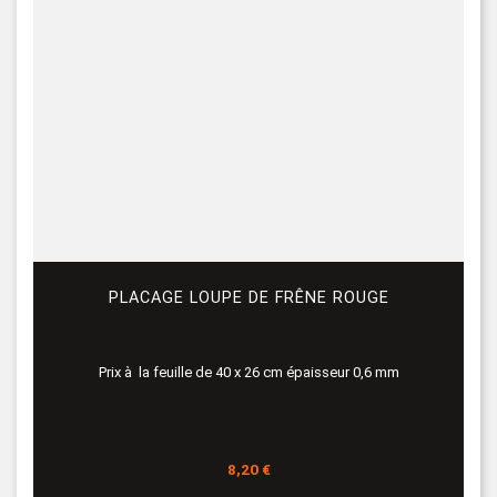
PLACAGE LOUPE DE FRÊNE ROUGE
Prix à la feuille de 40 x 26 cm épaisseur 0,6 mm
Prix
8,20 €