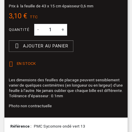
Prix à la feuille de 43 x 15 cm épaisseur 0,6 mm
3,10 €
TTC
-
+
QUANTITÉ

AJOUTER AU PANIER

EN STOCK
Les dimensions des feuilles de placage peuvent sensiblement
varier de quelques centimètres (en longueur ou en largeur) d'une
feuille à l'autre. Ne jamais oublier que chaque bille est différente.
Tolérance d'épaisseur : 0.1mm
Photo non contractuelle
Référence
PMC Sycomore ondé vert 13