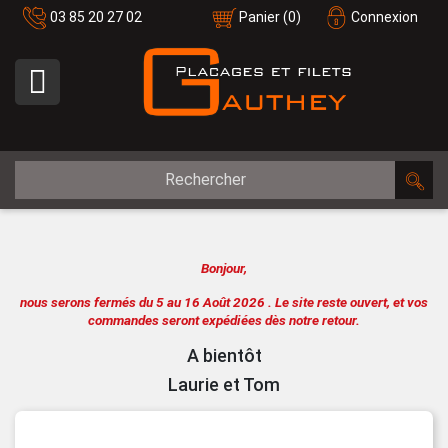
03 85 20 27 02
Panier
(0)
Connexion

Bonjour,
nous serons fermés du 5 au 16 Août 2026 .
Le site reste ouvert, et vos
commandes seront expédiées dès notre retour.
A bientôt
Laurie et Tom