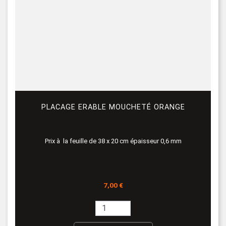
PLACAGE ERABLE MOUCHETÉ ORANGE
Prix à la feuille de 38 x 20 cm épaisseur 0,6 mm
Prix
7,00 €