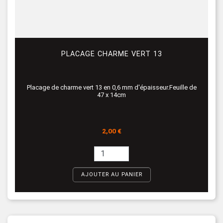
PLACAGE CHARME VERT 13
Placage de charme vert 13 en 0,6 mm d'épaisseur.Feuille de
47 x 14cm
Prix
2,00 €
AJOUTER AU PANIER