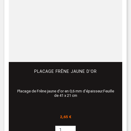
PLACAGE FRÊNE JAUNE D'OR
Placage de Frêne jaune d'or en 0,6 mm d'épaisseur.Feuille
de 41 x 21 cm
Prix
2,65 €