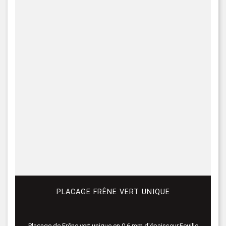
PLACAGE FRÊNE VERT UNIQUE
Placage de Frêne vert unique en 0,6 mm d'épaisseur.Feuille