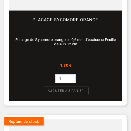
PLACAGE SYCOMORE ORANGE
Placage de Sycomore orange en 0,6 mm d'épaisseur.Feuille
de 40 x 12 cm
Prix
1,80 €
AJOUTER AU PANIER
Rupture de stock