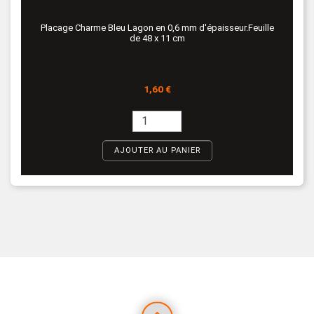
Placage Charme Bleu Lagon en 0,6 mm d'épaisseur.Feuille
de 48 x 11 cm
Prix
1,60 €
AJOUTER AU PANIER