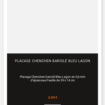
PLACAGE CHENCHEN BARIOLÉ BLEU LAGON
Placage Chenchen bariolé Bleu Lagon en 0,6 mm
d'épaisseur.Feuille de 39 x 14 cm
Prix
2,00 €