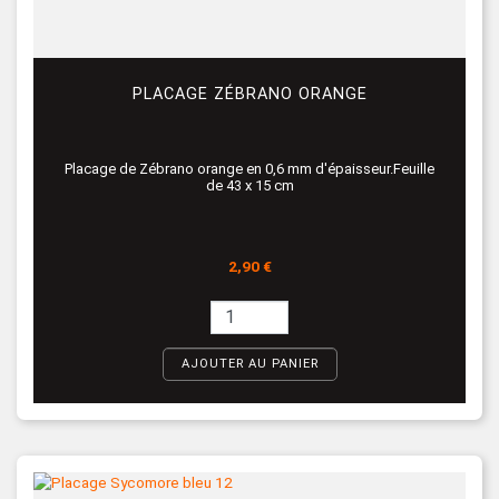
PLACAGE ZÉBRANO ORANGE
Placage de Zébrano orange en 0,6 mm d'épaisseur.Feuille
de 43 x 15 cm
Prix
2,90 €
AJOUTER AU PANIER