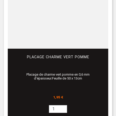
PLACAGE CHARME VERT POMME
Placage de charme vert pomme en 0,6 mm
d'épaisseur.Feuille de 50 x 13cm
Prix
1,95 €