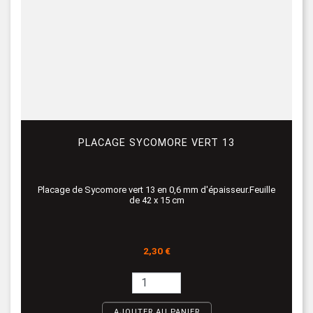
PLACAGE SYCOMORE VERT 13
Placage de Sycomore vert 13 en 0,6 mm d'épaisseur.Feuille
de 42 x 15 cm
Prix
2,30 €
AJOUTER AU PANIER