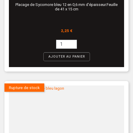
Placage de Sycomore bleu 12 en 0,6 mm d'épaisseur.Feuille
de 41 x 15 cm
Prix
2,25 €
AJOUTER AU PANIER
Rupture de stock