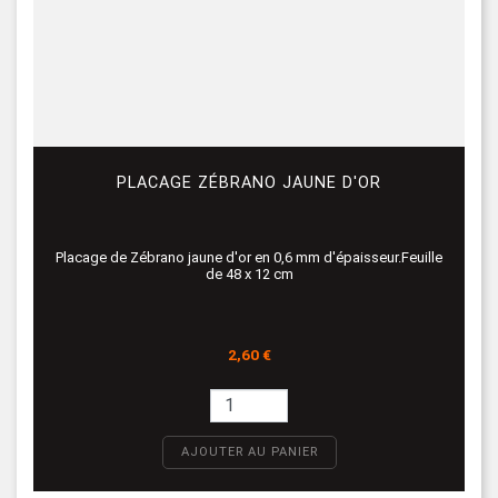
PLACAGE ZÉBRANO JAUNE D'OR
Placage de Zébrano jaune d'or en 0,6 mm d'épaisseur.Feuille
de 48 x 12 cm
Prix
2,60 €
AJOUTER AU PANIER