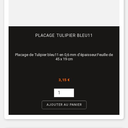
PLACAGE TULIPIER BLEU11
Placage de Tulipier bleu11 en 0,6 mm d'épaisseur.Feuille de
45 x 19 cm
Prix
3,15 €
AJOUTER AU PANIER