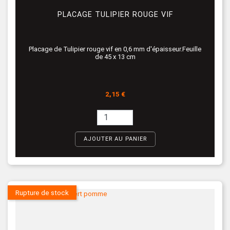
PLACAGE TULIPIER ROUGE VIF
Placage de Tulipier rouge vif en 0,6 mm d'épaisseur.Feuille
de 45 x 13 cm
Prix
2,15 €
AJOUTER AU PANIER
Rupture de stock