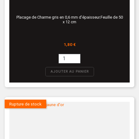
Placage de Charme gris en 0,6 mm d'épaisseur.Feuille de 50
x 12 cm
Prix
1,80 €
AJOUTER AU PANIER
Rupture de stock