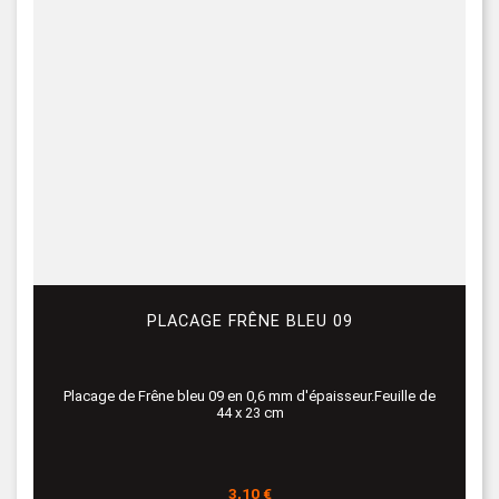
PLACAGE FRÊNE BLEU 09
Placage de Frêne bleu 09 en 0,6 mm d'épaisseur.Feuille de
44 x 23 cm
Prix
3,10 €