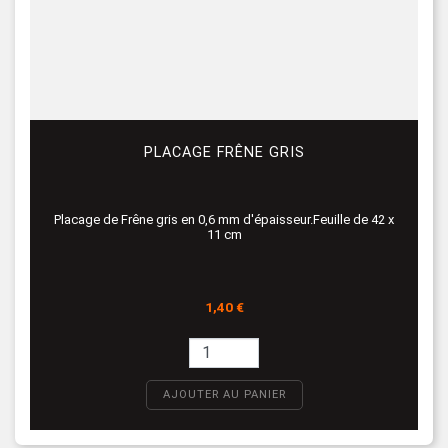
PLACAGE FRÊNE GRIS
Placage de Frêne gris en 0,6 mm d'épaisseur.Feuille de 42 x
11 cm
Prix
1,40 €
AJOUTER AU PANIER