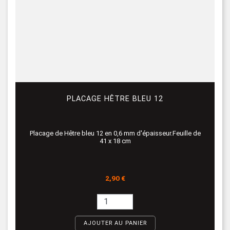
PLACAGE HÊTRE BLEU 12
Placage de Hêtre bleu 12 en 0,6 mm d'épaisseur.Feuille de
41 x 18 cm
Prix
2,90 €
AJOUTER AU PANIER