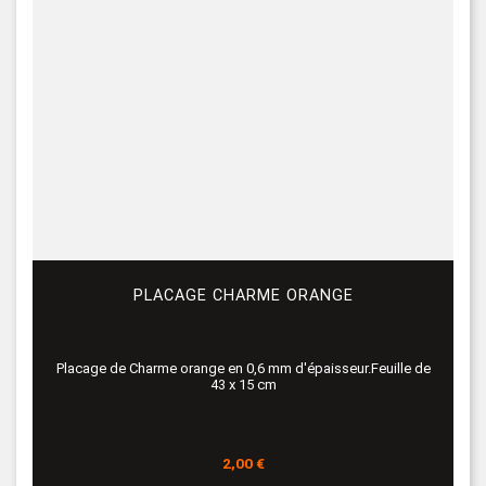
PLACAGE CHARME ORANGE
Placage de Charme orange en 0,6 mm d'épaisseur.Feuille de
43 x 15 cm
Prix
2,00 €