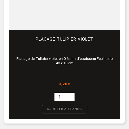
PLACAGE TULIPIER VIOLET
Placage de Tulipier violet en 0,6 mm d'épaisseur.Feuille de
48 x 18 cm
Prix
3,20 €
AJOUTER AU PANIER