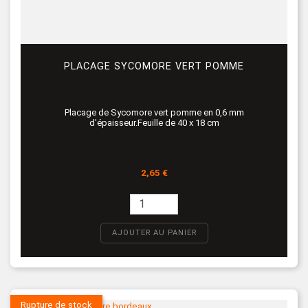
PLACAGE SYCOMORE VERT POMME
Placage de Sycomore vert pomme en 0,6 mm
d'épaisseur.Feuille de 40 x 18 cm
Prix
2,65 €
AJOUTER AU PANIER
Rupture de stock