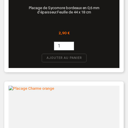
Placage de Sycomore bordeaux en 0,6 mm
d'épaisseur.Feuille de 44 x 18 cm
Prix
2,90 €
AJOUTER AU PANIER