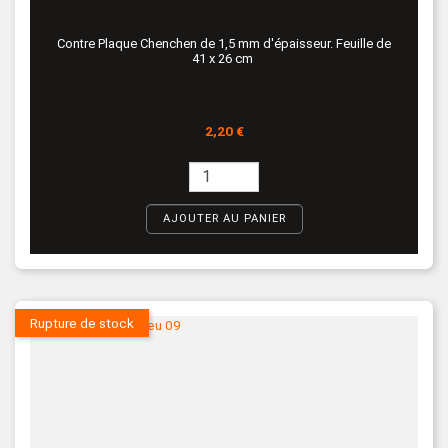
Contre Plaque Chenchen de 1,5 mm d'épaisseur. Feuille de
41 x 26 cm
Prix
2,20 €
AJOUTER AU PANIER
Rupture de stock