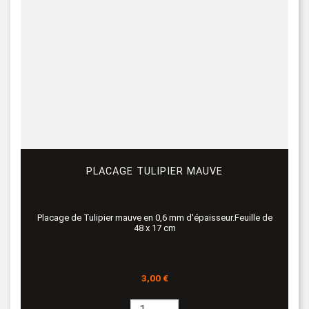
PLACAGE TULIPIER MAUVE
Placage de Tulipier mauve en 0,6 mm d'épaisseur.Feuille de
48 x 17 cm
Prix
3,00 €