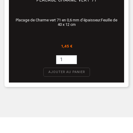
PLACAGE CHARME VERT 71
Placage de Charme vert 71 en 0,6 mm d'épaisseur.Feuille de
40 x 12 cm
Prix
1,45 €
AJOUTER AU PANIER