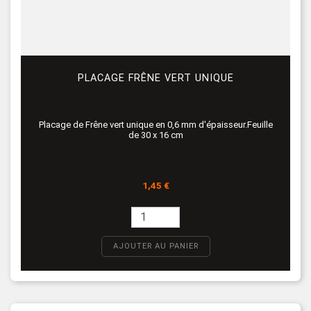
PLACAGE FRÊNE VERT UNIQUE
Placage de Frêne vert unique en 0,6 mm d'épaisseur.Feuille
de 30 x 16 cm
Prix
1,45 €
AJOUTER AU PANIER