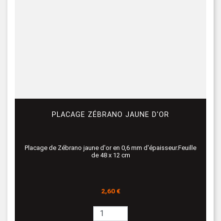
PLACAGE ZÉBRANO JAUNE D'OR
Placage de Zébrano jaune d'or en 0,6 mm d'épaisseur.Feuille
de 48 x 12 cm
Prix
2,60 €