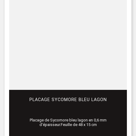
PLACAGE SYCOMORE BLEU LAGON
Placage de Sycomore bleu lagon en 0,6 mm
d'épaisseur.Feuille de 48 x 15 cm