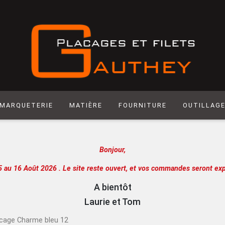
MARQUETERIE
MATIÈRE
FOURNITURE
OUTILLAG
Matière synthétique
Abrasif
Hegner
Bonjour,
Laiton
Colle
Scie manuel
Laser
Produit de Finition
Racloir
5 au 16 Août 2026 .
Le site reste ouvert, et vos commandes seront exp
Chantournage
Quincaillerie
Lame de sci
A bientôt
Panneau support
Outils de m
Laurie et Tom
Papier
Outils de c
cage Charme bleu 12
Extra
Atelier