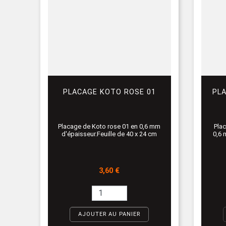
PLACAGE KOTO ROSE 01
PL
Placage de Koto rose 01 en 0,6 mm
Plac
d'épaisseur.Feuille de 40 x 24 cm
0,6 
Prix
3,60 €
AJOUTER AU PANIER