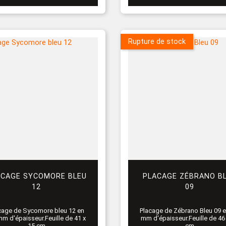
Rupture de stock
ACAGE SYCOMORE BLEU
PLACAGE ZÉBRANO B
12
09
cage de Sycomore bleu 12 en
Placage de Zébrano Bleu 09 e
mm d'épaisseur.Feuille de 41 x
mm d'épaisseur.Feuille de 46
15 cm
cm