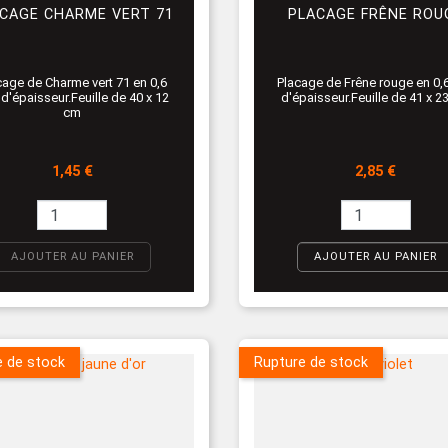
CAGE CHARME VERT 71
PLACAGE FRÊNE ROU
cage de Charme vert 71 en 0,6
Placage de Frêne rouge en 0
'épaisseur.Feuille de 40 x 12
d'épaisseur.Feuille de 41 x 2
cm
Prix
Prix
1,45 €
2,85 €
AJOUTER AU PANIER
AJOUTER AU PANIER
e de stock
Rupture de stock