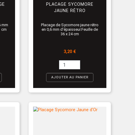
GE
PLACAGE SYCOMORE
JAUNE RÉTRO
,6 mm
Placage de Sycomore jaune rétro
3 cm
en 0,6 mm d'épaisseur.Feuille de
36 x 24 cm
Prix
3,20 €
AJOUTER AU PANIER