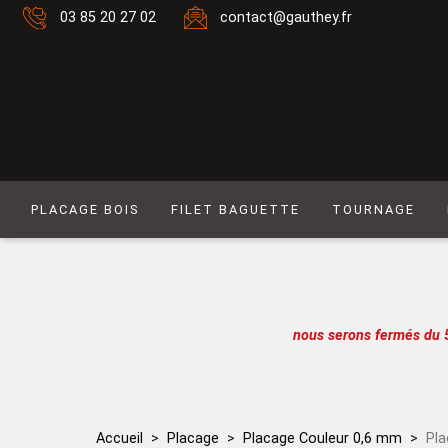
03 85 20 27 02
contact@gauthey.fr
PLACAGE BOIS
FILET BAGUETTE
TOURNAGE
Placage Naturel 0,6 mm
Filet composé 6
Placage Naturel à Mouvement 0,6 mm
Filet Laiton
Placage Couleur 0,6 mm
Filet composé 9
nous serons fermés du 
Placage Couleur à Mouvement 0,6 mm
Filet Simple naturel
Placage Naturel 0,9 mm
Baguette
Placage Couleur 0,9 mm
Filet simple couleur
Accueil
Placage
Placage Couleur 0,6 mm
Pla
Lot de placages