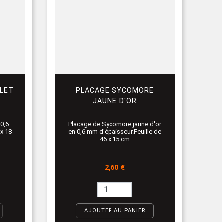
OLET
PLACAGE SYCOMORE
JAUNE D'OR
 0,6
Placage de Sycomore jaune d'or
 x 18
en 0,6 mm d'épaisseur.Feuille de
46 x 15 cm
Prix
2,60 €
AJOUTER AU PANIER