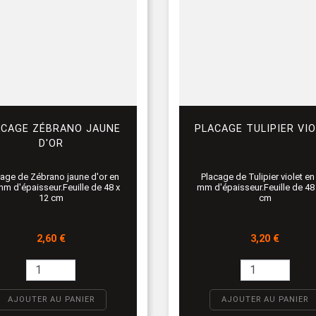
ACAGE ZÉBRANO JAUNE
PLACAGE TULIPIER VI
D'OR
age de Zébrano jaune d'or en
Placage de Tulipier violet en
mm d'épaisseur.Feuille de 48 x
mm d'épaisseur.Feuille de 48
12 cm
cm
Prix
Prix
2,60 €
3,20 €
AJOUTER AU PANIER
AJOUTER AU PANIER