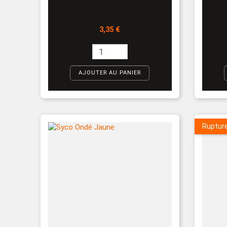
Prix
3,35 €
AJOUTER AU PANIER
Ruptur