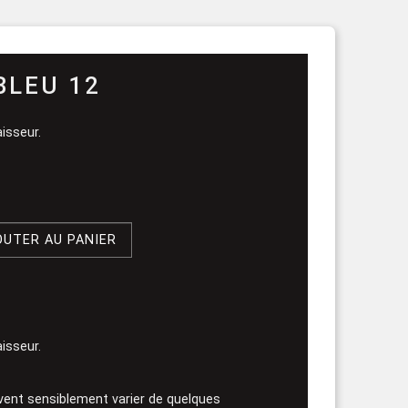
rouleau
BLEU 12
isseur.
OUTER AU PANIER
isseur.
vent sensiblement varier de quelques