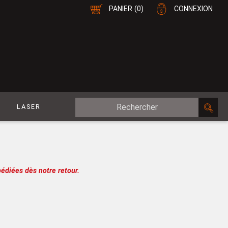
PANIER
(0)
CONNEXION
E
LASER
MDF Plaqué
le
CP Plaqué
Placage Double-Face
édiées dès notre retour.
e
Contreplaqué
esure
MDF
oupe