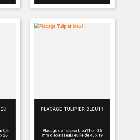
LEU
PLACAGE TULIPIER BLEU11
n 0,6
Placage de Tulipier bleu11 en 0,6
 x 26
mm d'épaisseur.Feuille de 45 x 19
cm