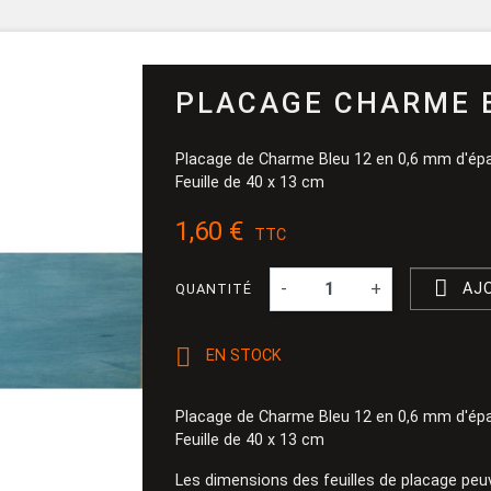
Pinceau et 
Dévidoir
Ponçage
PLACAGE CHARME 
Placage de Charme Bleu 12 en 0,6 mm d'épa
Feuille de 40 x 13 cm
1,60 €
TTC

-
+
AJ
QUANTITÉ

EN STOCK
Placage de Charme Bleu 12 en 0,6 mm d'épa
Feuille de 40 x 13 cm
Les dimensions des feuilles de placage peu