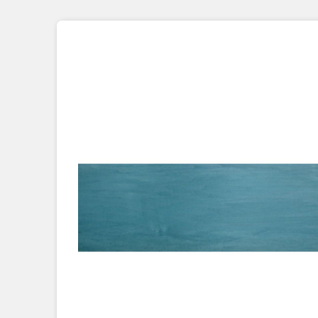
Placage Grande Longueur
Placage Double-Face