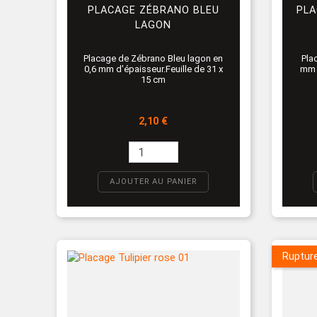
PLACAGE ZÉBRANO BLEU
PLA
LAGON
Placage de Zébrano Bleu lagon en
Pla
0,6 mm d'épaisseur.Feuille de 31 x
mm d
15 cm
Prix
2,10 €
AJOUTER AU PANIER
Ruptur