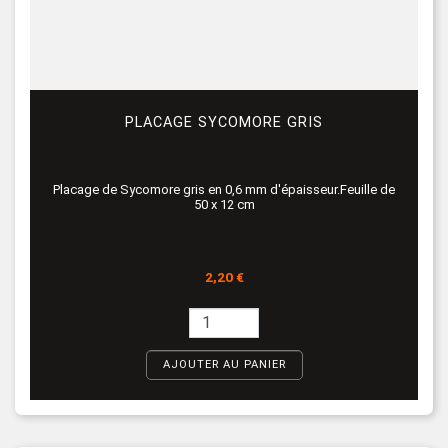
PLACAGE SYCOMORE GRIS
Placage de Sycomore gris en 0,6 mm d'épaisseur.Feuille de
50 x 12 cm
Prix
2,20 €
AJOUTER AU PANIER