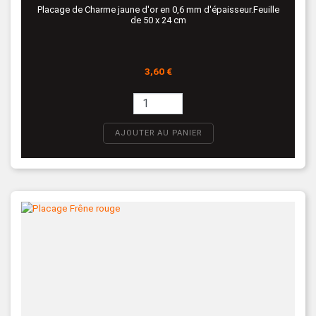
Placage de Charme jaune d'or en 0,6 mm d'épaisseur.Feuille
de 50 x 24 cm
Prix
3,60 €
AJOUTER AU PANIER