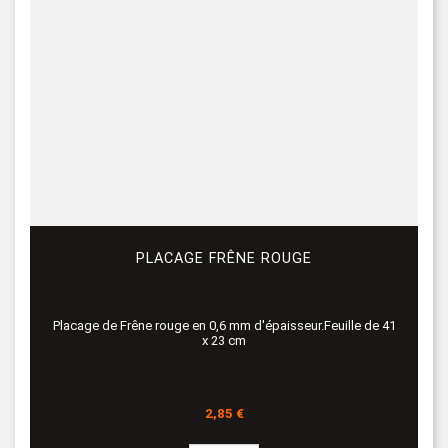
PLACAGE FRÊNE ROUGE
Placage de Frêne rouge en 0,6 mm d'épaisseur.Feuille de 41
x 23 cm
Prix
2,85 €