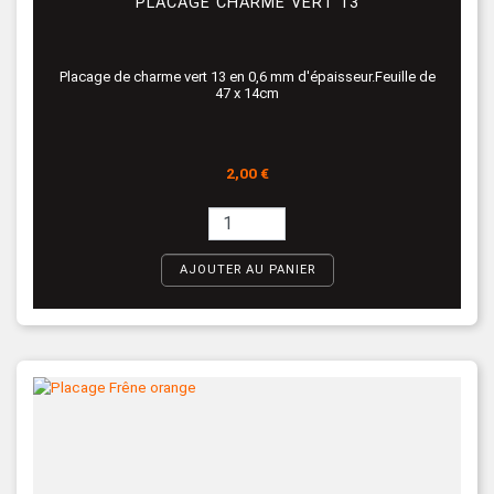
PLACAGE CHARME VERT 13
Placage de charme vert 13 en 0,6 mm d'épaisseur.Feuille de
47 x 14cm
Prix
2,00 €
AJOUTER AU PANIER