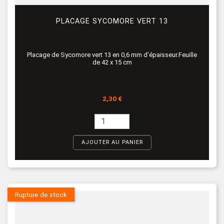
PLACAGE SYCOMORE VERT 13
Placage de Sycomore vert 13 en 0,6 mm d'épaisseur.Feuille
de 42 x 15 cm
Prix
2,30 €
AJOUTER AU PANIER
Rupture de stock