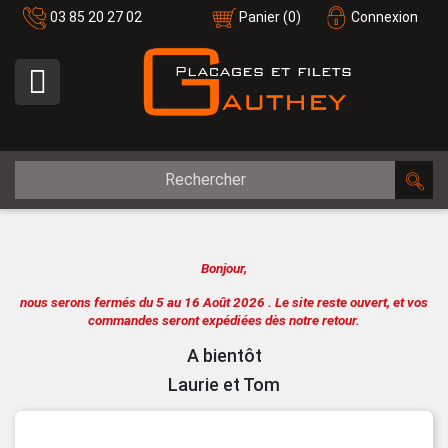
03 85 20 27 02
Panier
(0)
Connexion

Bonjour,
nous serons fermés du 5 au 16 Août 2026 .
Le site reste ouvert, et vos
commandes seront expédiées dès notre retour.
A bientôt
Laurie et Tom