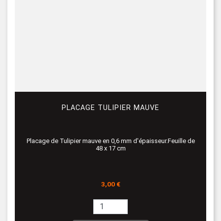
PLACAGE TULIPIER MAUVE
Placage de Tulipier mauve en 0,6 mm d'épaisseur.Feuille de
48 x 17 cm
Prix
3,00 €