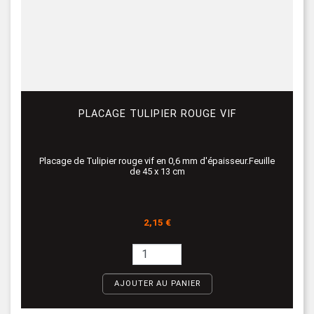
PLACAGE TULIPIER ROUGE VIF
Placage de Tulipier rouge vif en 0,6 mm d'épaisseur.Feuille
de 45 x 13 cm
Prix
2,15 €
AJOUTER AU PANIER