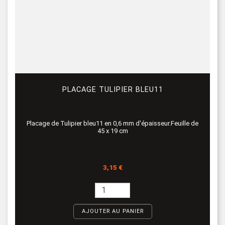
PLACAGE TULIPIER BLEU11
Placage de Tulipier bleu11 en 0,6 mm d'épaisseur.Feuille de
45 x 19 cm
Prix
3,15 €
AJOUTER AU PANIER