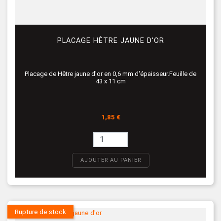
PLACAGE HÊTRE JAUNE D'OR
Placage de Hêtre jaune d'or en 0,6 mm d'épaisseur.Feuille de
43 x 11 cm
Prix
1,85 €
AJOUTER AU PANIER
Rupture de stock