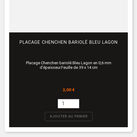
PLACAGE CHENCHEN BARIOLÉ BLEU LAGON
Placage Chenchen bariolé Bleu Lagon en 0,6 mm
d'épaisseur.Feuille de 39 x 14 cm
Prix
2,00 €
AJOUTER AU PANIER