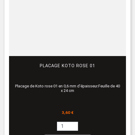
PLACAGE KOTO ROSE 01
Placage de Koto rose 01 en 0,6 mm d'épaisseur.Feuille de 40
x 24 cm
Prix
3,60 €