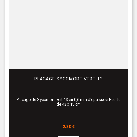
PLACAGE SYCOMORE VERT 13
Placage de Sycomore vert 13 en 0,6 mm d'épaisseur.Feuille
de 42 x 15 cm
Prix
2,30 €