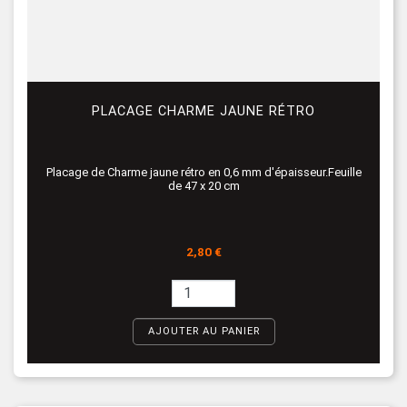
PLACAGE CHARME JAUNE RÉTRO
Placage de Charme jaune rétro en 0,6 mm d'épaisseur.Feuille
de 47 x 20 cm
Prix
2,80 €
AJOUTER AU PANIER