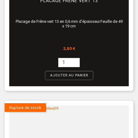
PLACAGE FRÊNE VERT 13
Placage de Frêne vert 13 en 0,6 mm d'épaisseur.Feuille de 49
x 19 cm
Prix
2,80 €
AJOUTER AU PANIER
Rupture de stock