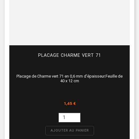
PLACAGE CHARME VERT 71
Placage de Charme vert 71 en 0,6 mm d'épaisseur.Feuille de
40 x 12 cm
Prix
1,45 €
AJOUTER AU PANIER