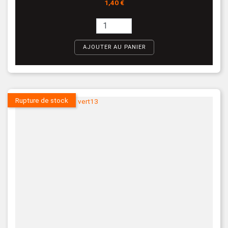
Prix
1,40 €
AJOUTER AU PANIER
Rupture de stock