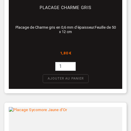
PLACAGE CHARME GRIS
Placage de Charme gris en 0,6 mm d'épaisseur.Feuille de 50
x 12 cm
Prix
1,80 €
AJOUTER AU PANIER