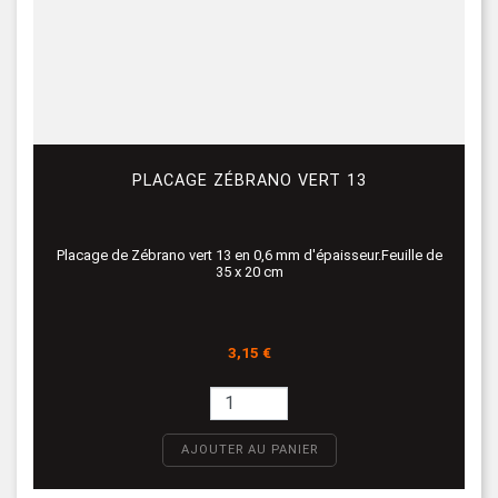
PLACAGE ZÉBRANO VERT 13
Placage de Zébrano vert 13 en 0,6 mm d'épaisseur.Feuille de
35 x 20 cm
Prix
3,15 €
AJOUTER AU PANIER