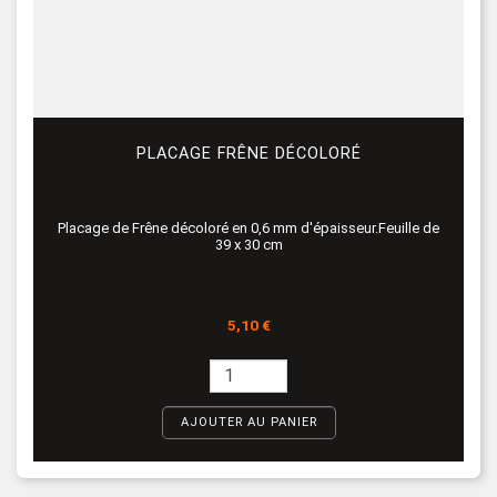
PLACAGE FRÊNE DÉCOLORÉ
Placage de Frêne décoloré en 0,6 mm d'épaisseur.Feuille de
39 x 30 cm
Prix
5,10 €
AJOUTER AU PANIER