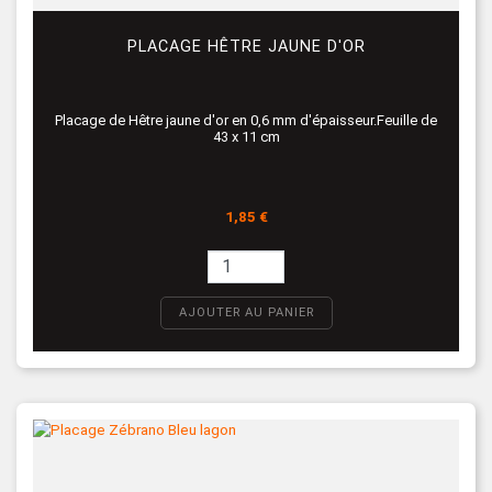
PLACAGE HÊTRE JAUNE D'OR
Placage de Hêtre jaune d'or en 0,6 mm d'épaisseur.Feuille de
43 x 11 cm
Prix
1,85 €
AJOUTER AU PANIER