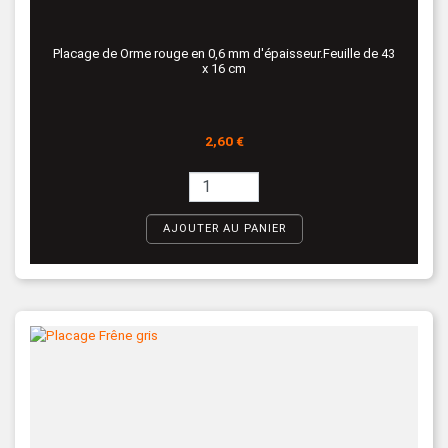
Placage de Orme rouge en 0,6 mm d'épaisseur.Feuille de 43
x 16 cm
Prix
2,60 €
AJOUTER AU PANIER