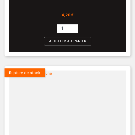
Prix
4,20 €
AJOUTER AU PANIER
Rupture de stock