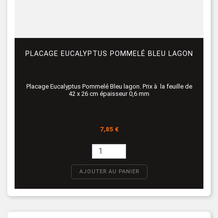
PLACAGE EUCALYPTUS POMMELÉ BLEU LAGON
Placage Eucalyptus Pommelé Bleu lagon. Prix à la feuille de
42 x 26 cm épaisseur 0,6 mm
Prix
7,85 €
AJOUTER AU PANIER