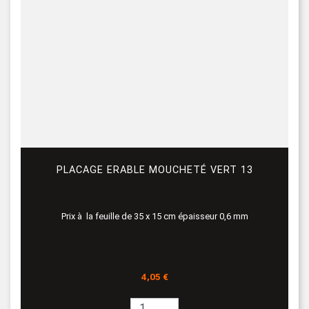
PLACAGE ERABLE MOUCHETÉ VERT 13
Prix à la feuille de 35 x 15 cm épaisseur 0,6 mm
Prix
4,05 €