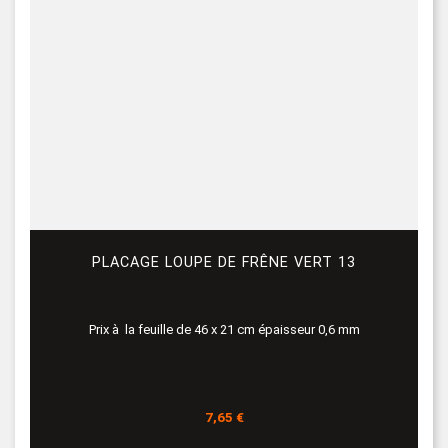
PLACAGE LOUPE DE FRÊNE VERT 13
Prix à la feuille de 46 x 21 cm épaisseur 0,6 mm
Prix
7,65 €