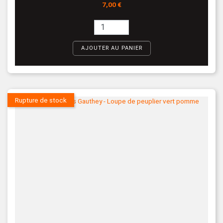
Prix
7,00 €
AJOUTER AU PANIER
Rupture de stock