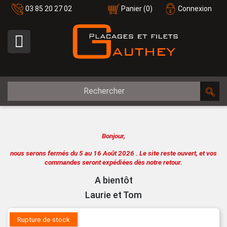
03 85 20 27 02
Panier
(0)
Connexion

Bonjour,
nous serons fermés du 5 au 16 Août 2026 .
Le site reste ouvert, et vos
commandes seront expédiées dès notre retour.
A bientôt
Laurie et Tom
Rupture de stock