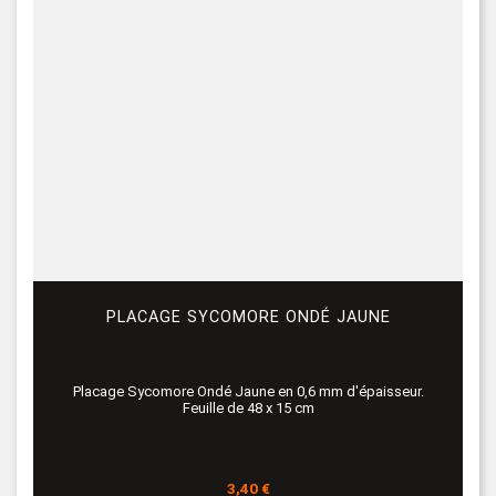
PLACAGE SYCOMORE ONDÉ JAUNE
Placage Sycomore Ondé Jaune en 0,6 mm d'épaisseur.
Feuille de 48 x 15 cm
Prix
3,40 €