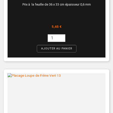
Prix à la feuille de 36 x 33 cm épaisseur 0,6 mm
Prix
5,65 €
AJOUTER AU PANIER