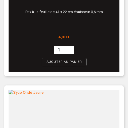
Prix à la feuille de 41 x 22 cm épaisseur 0,6 mm
Prix
4,30 €
AJOUTER AU PANIER