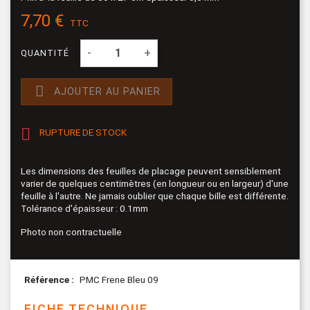
7,70 €
TTC
-
+
QUANTITÉ

AJOUTER AU PANIER

RUPTURE DE STOCK
Les dimensions des feuilles de placage peuvent sensiblement
varier de quelques centimètres (en longueur ou en largeur) d'une
feuille à l'autre. Ne jamais oublier que chaque bille est différente.
Tolérance d'épaisseur : 0.1mm
Photo non contractuelle
Référence
PMC Frene Bleu 09
FICHE TECHNIQUE