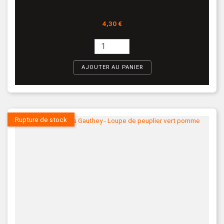
Prix
4,30 €
AJOUTER AU PANIER
Rupture de stock