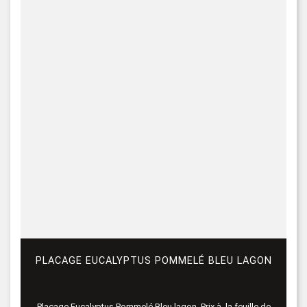
PLACAGE EUCALYPTUS POMMELÉ BLEU LAGON
Placage Eucalyptus Pommelé Bleu lagon. Prix à la feuille de