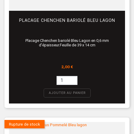
PLACAGE CHENCHEN BARIOLÉ BLEU LAGON
Placage Chenchen bariolé Bleu Lagon en 0,6 mm
d'épaisseur.Feuille de 39 x 14 cm
Prix
2,00 €
AJOUTER AU PANIER
Rupture de stock