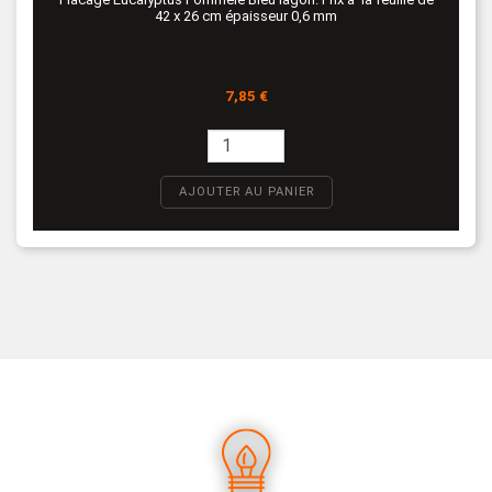
42 x 26 cm épaisseur 0,6 mm
Prix
7,85 €
AJOUTER AU PANIER