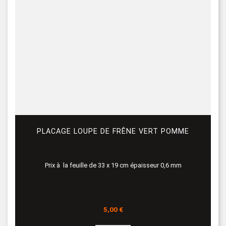
PLACAGE LOUPE DE FRÊNE VERT POMME
Prix à la feuille de 33 x 19 cm épaisseur 0,6 mm
Prix
5,00 €