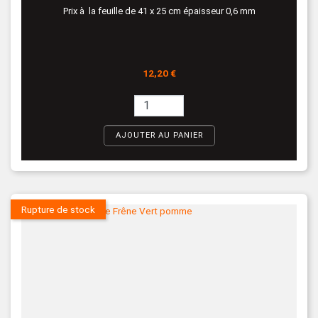
Prix à la feuille de 41 x 25 cm épaisseur 0,6 mm
Prix
12,20 €
AJOUTER AU PANIER
Rupture de stock