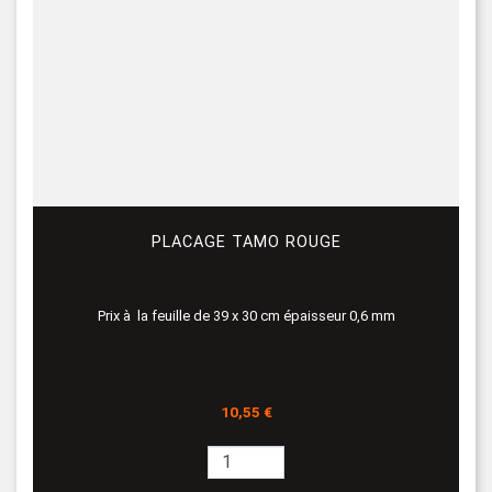
PLACAGE TAMO ROUGE
Prix à la feuille de 39 x 30 cm épaisseur 0,6 mm
Prix
10,55 €