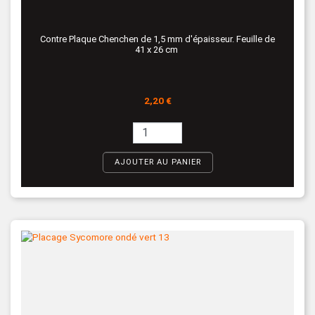
Contre Plaque Chenchen de 1,5 mm d'épaisseur. Feuille de
41 x 26 cm
Prix
2,20 €
AJOUTER AU PANIER