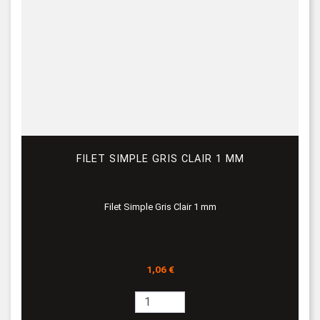
FILET SIMPLE GRIS CLAIR 1 MM
Filet Simple Gris Clair 1 mm
Prix
1,06 €