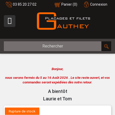
03 85 20 27 02
Panier
(0)
Connexion

Bonjour,
nous serons fermés du 5 au 16 Août 2026 .
Le site reste ouvert, et vos
commandes seront expédiées dès notre retour.
A bientôt
Laurie et Tom
Rupture de stock