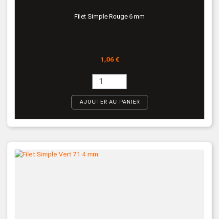
Filet Simple Rouge 6 mm
Prix
1,06 €
AJOUTER AU PANIER