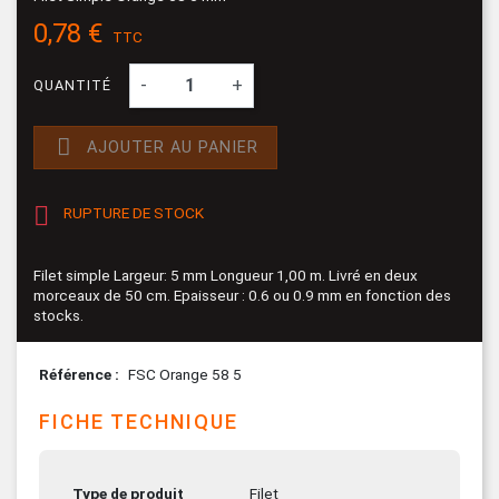
0,78 €
TTC
-
+
QUANTITÉ

AJOUTER AU PANIER

RUPTURE DE STOCK
Filet simple Largeur: 5 mm Longueur 1,00 m. Livré en deux
morceaux de 50 cm. Epaisseur : 0.6 ou 0.9 mm en fonction des
stocks.
Référence
FSC Orange 58 5
FICHE TECHNIQUE
Type de produit
Filet