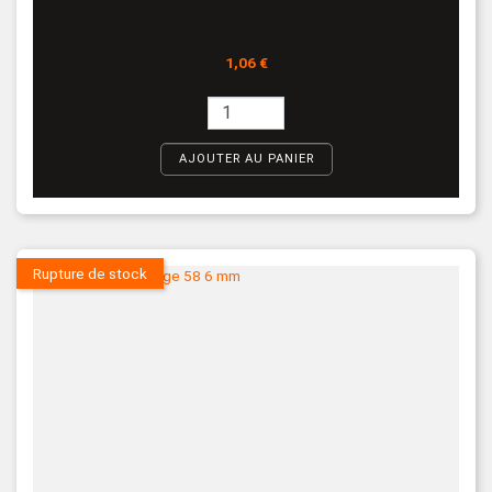
Prix
1,06 €
AJOUTER AU PANIER
Rupture de stock