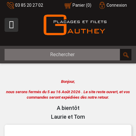
03 85 20 27 02
Panier
(0)
Connexion

Bonjour,
nous serons fermés du 5 au 16 Août 2026 .
Le site reste ouvert, et vos
commandes seront expédiées dès notre retour.
A bientôt
Laurie et Tom