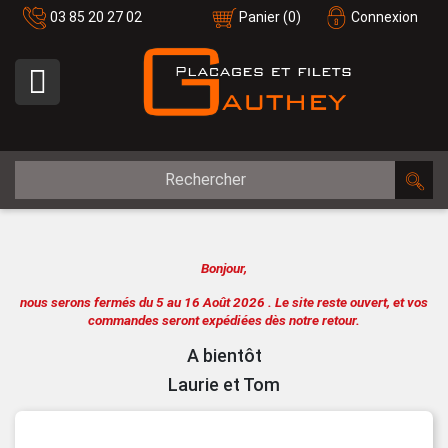
03 85 20 27 02
Panier
(0)
Connexion

Bonjour,
nous serons fermés du 5 au 16 Août 2026 .
Le site reste ouvert, et vos
commandes seront expédiées dès notre retour.
A bientôt
Laurie et Tom