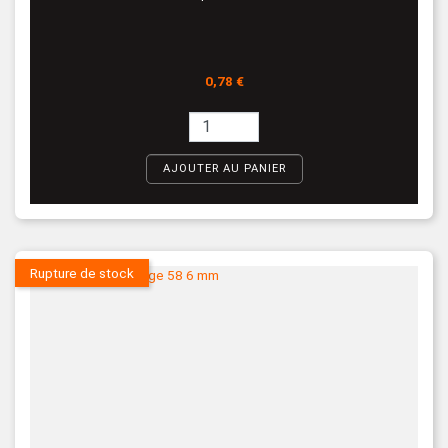
Prix
0,78 €
AJOUTER AU PANIER
Rupture de stock