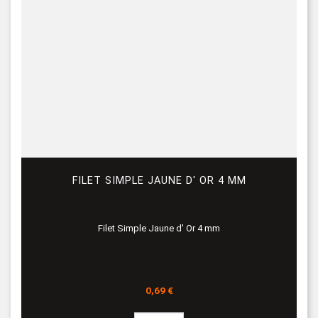
FILET SIMPLE JAUNE D' OR 4 MM
Filet Simple Jaune d' Or 4 mm
Prix
0,69 €