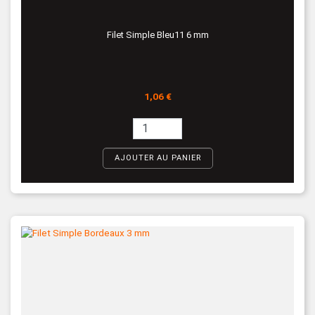
Filet Simple Bleu11 6 mm
Prix
1,06 €
AJOUTER AU PANIER