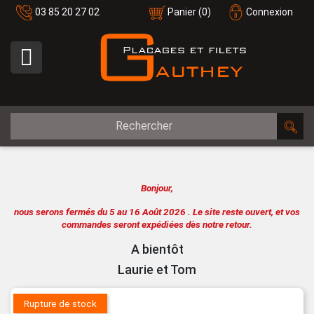
03 85 20 27 02
Panier
(0)
Connexion

Bonjour,
nous serons fermés du 5 au 16 Août 2026 .
Le site reste ouvert, et vos
commandes seront expédiées dès notre retour.
A bientôt
Laurie et Tom
Rupture de stock