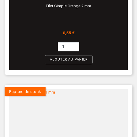
Filet Simple Orange 2 mm
Prix
0,55 €
AJOUTER AU PANIER
Rupture de stock