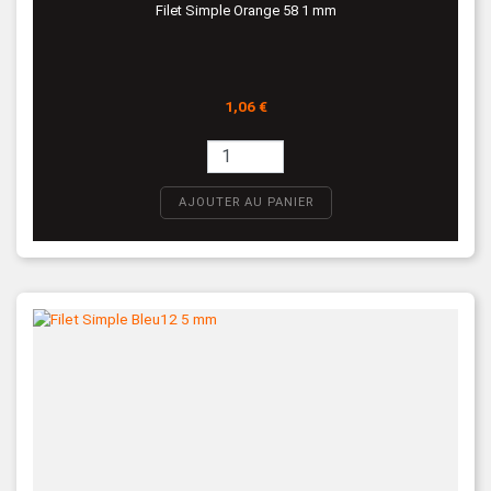
Filet Simple Orange 58 1 mm
Prix
1,06 €
AJOUTER AU PANIER