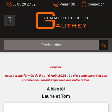
03 85 20 27 02
Panier
(0)
Connexion

Bonjour,
nous serons fermés du 5 au 16 Août 2026 .
Le site reste ouvert, et vos
commandes seront expédiées dès notre retour.
A bientôt
Laurie et Tom