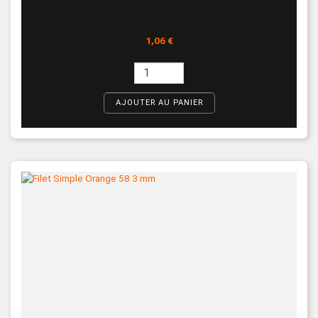
Prix
1,06 €
AJOUTER AU PANIER