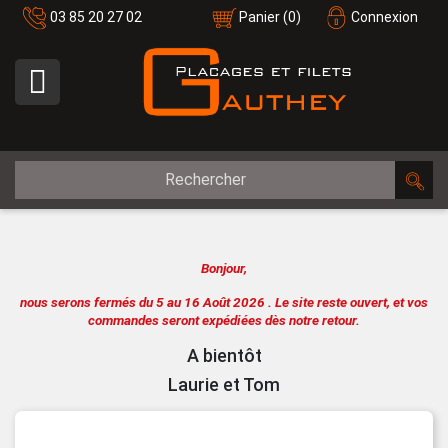
03 85 20 27 02
Panier
(0)
Connexion

Bonjour,
nous serons fermés du 5 au 16 Août 2026 .
Le site reste ouvert, et vos
commandes seront expédiées dès notre retour.
A bientôt
Laurie et Tom