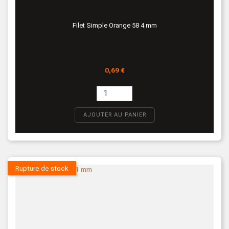
Filet Simple Orange 58 4 mm
Prix
0,69 €
AJOUTER AU PANIER
Rupture de stock