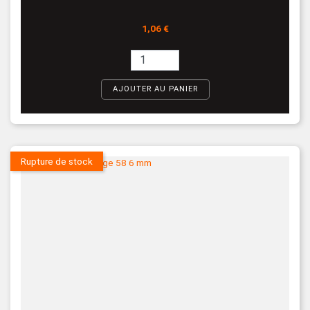
Prix
1,06 €
AJOUTER AU PANIER
Rupture de stock