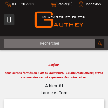
03 85 20 27 02
Panier
(0)
Connexion

Bonjour,
nous serons fermés du 5 au 16 Août 2026 .
Le site reste ouvert, et vos
commandes seront expédiées dès notre retour.
A bientôt
Laurie et Tom