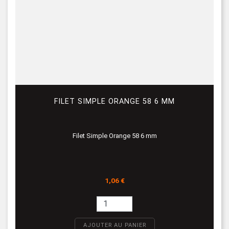
FILET SIMPLE ORANGE 58 6 MM
Filet Simple Orange 58 6 mm
Prix
1,06 €
AJOUTER AU PANIER