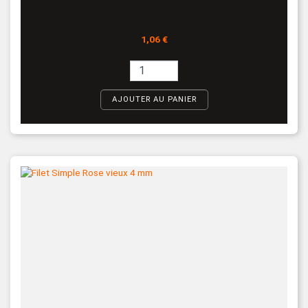
Prix
1,06 €
AJOUTER AU PANIER