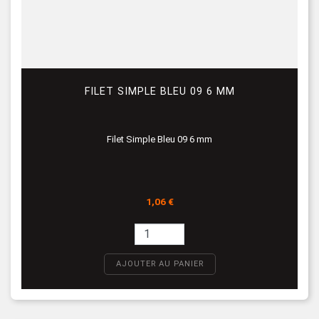
FILET SIMPLE BLEU 09 6 MM
Filet Simple Bleu 09 6 mm
Prix
1,06 €
AJOUTER AU PANIER