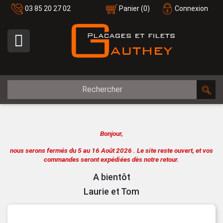
03 85 20 27 02
Panier
(0)
Connexion

Bonjour,
nous serons fermés du 5 au 16 Août 2026 .
Le site reste ouvert, et vos
commandes seront expédiées dès notre retour.
A bientôt
Laurie et Tom