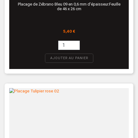
Placage de Zébrano Bleu 09 en 0,6 mm d'épaisseur.Feuille
de 46 x 26 cm
Prix
5,40 €
AJOUTER AU PANIER