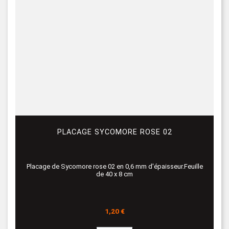
PLACAGE SYCOMORE ROSE 02
Placage de Sycomore rose 02 en 0,6 mm d'épaisseur.Feuille
de 40 x 8 cm
Prix
1,20 €