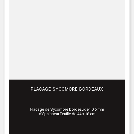
PLACAGE SYCOMORE BORDEAUX
Placage de Sycomore bordeaux en 0,6 mm
d'épaisseur.Feuille de 44 x 18 cm