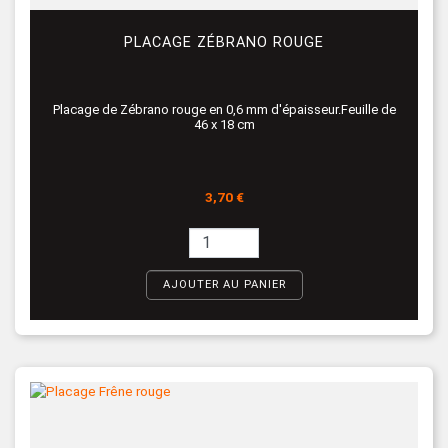
PLACAGE ZÉBRANO ROUGE
Placage de Zébrano rouge en 0,6 mm d'épaisseur.Feuille de
46 x 18 cm
Prix
3,70 €
AJOUTER AU PANIER