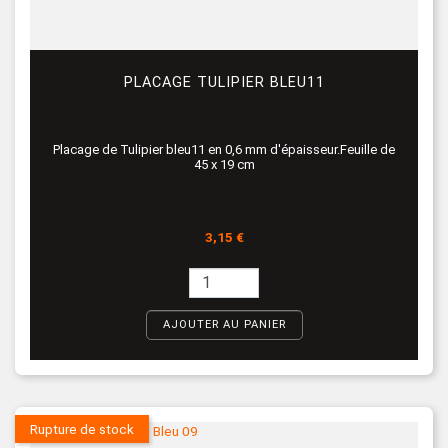
PLACAGE TULIPIER BLEU11
Placage de Tulipier bleu11 en 0,6 mm d'épaisseur.Feuille de
45 x 19 cm
Prix
3,15 €
AJOUTER AU PANIER
Rupture de stock