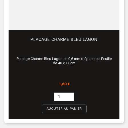
PLACAGE CHARME BLEU LAGON
Placage Charme Bleu Lagon en 0,6 mm d'épaisseur.Feuille
de 48 x 11 cm
Prix
1,60 €
AJOUTER AU PANIER