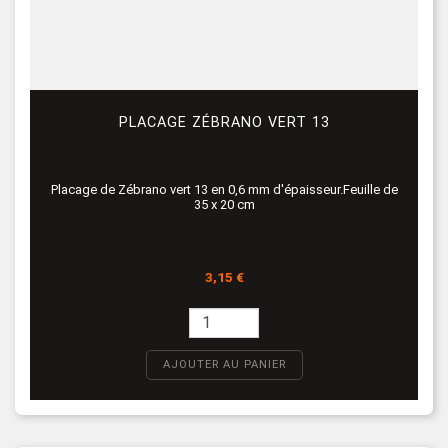
PLACAGE ZÉBRANO VERT 13
Placage de Zébrano vert 13 en 0,6 mm d'épaisseur.Feuille de
35 x 20 cm
Prix
3,15 €
AJOUTER AU PANIER