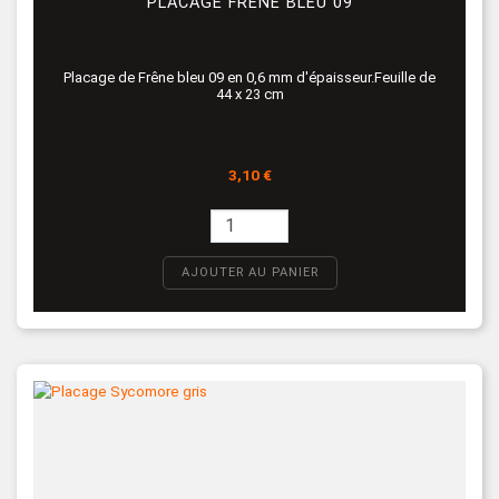
PLACAGE FRÊNE BLEU 09
Placage de Frêne bleu 09 en 0,6 mm d'épaisseur.Feuille de
44 x 23 cm
Prix
3,10 €
AJOUTER AU PANIER