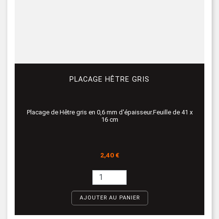
PLACAGE HÊTRE GRIS
Placage de Hêtre gris en 0,6 mm d'épaisseur.Feuille de 41 x
16 cm
Prix
2,40 €
AJOUTER AU PANIER