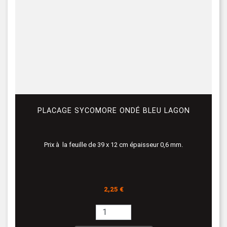
PLACAGE SYCOMORE ONDÉ BLEU LAGON
Prix à la feuille de 39 x 12 cm épaisseur 0,6 mm.
Prix
2,25 €