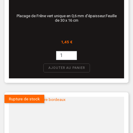
Placage de Frêne vert unique en 0,6 mm d'épaisseur.Feuille
de 30 x 16 cm
Prix
1,45 €
AJOUTER AU PANIER
Rupture de stock