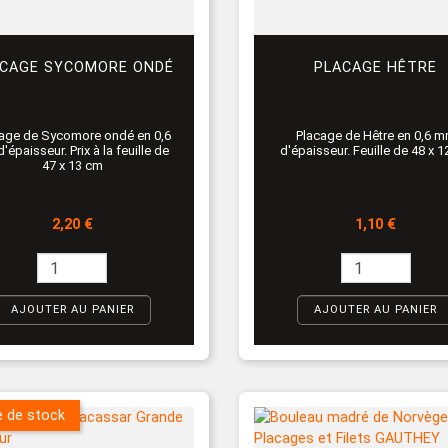
CAGE SYCOMORE ONDÉ
PLACAGE HÊTRE
age de Sycomore ondé en 0,6
Placage de Hêtre en 0,6 
'épaisseur. Prix à la feuille de
d'épaisseur. Feuille de 48 x 
47 x 13 cm
Prix
Prix
2,20 €
1,10 €
AJOUTER AU PANIER
AJOUTER AU PANIER
e de stock