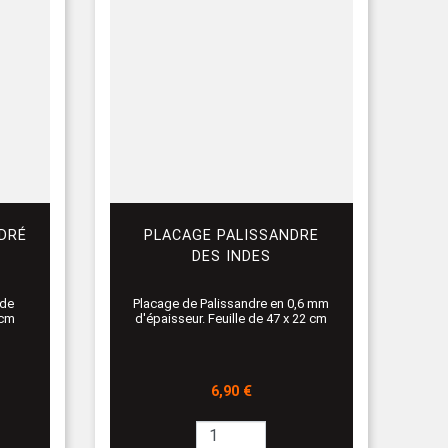
DRÉ
PLACAGE PALISSANDRE
DES INDES
 de
Placage de Palissandre en 0,6 mm
 cm
d'épaisseur. Feuille de 47 x 22 cm
Prix
6,90 €