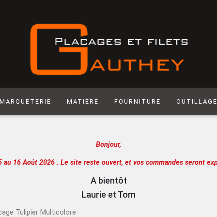
MARQUETERIE
MATIÈRE
FOURNITURE
OUTILLAG
Matière synthétique
Abrasif
Hegner
Bonjour,
Laiton
Colle
Scie manuel
Laser
Produit de Finition
Racloir
5 au 16 Août 2026 .
Le site reste ouvert, et vos commandes seront exp
Chantournage
Quincaillerie
Lame de sci
A bientôt
Panneau support
Outils de m
Laurie et Tom
Papier
Outils de c
cage Tulipier Multicolore
Extra
Atelier