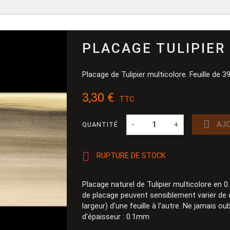
Pinceau et 
Dévidoir
Ponçage
PLACAGE TULIPIER
Placage de Tulipier multicolore. Feuille de 3
3,30 €
TTC

-
+
AJ
QUANTITÉ

RUPTURE DE STOCK
Placage naturel de Tulipier multicolore en 
de placage peuvent sensiblement varier de
largeur) d'une feuille à l'autre. Ne jamais ou
d'épaisseur : 0.1mm