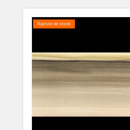
Placage Grande Longueur
Placage Double-Face
Rupture de stock