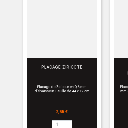
PLACAGE ZIRICOTE
Placage de Ziricote en 0,6 mm
Plac
d'épaisseur. Feuille de 44 x 12 cm
mm d
Prix
2,55 €