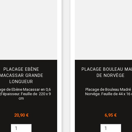
PLACAGE EBÈNE
PLACAGE BOULEAU MA
MACASSAR GRANDE
DE NORVÈGE
LONGUEUR
Placage de Bouleau Madré
age de Ebène Macassar en 0,6
Norvège. Feuille de 44 x 16
'épaisseur. Feuille de 220 x 9
cm
Prix
Prix
6,95 €
20,90 €