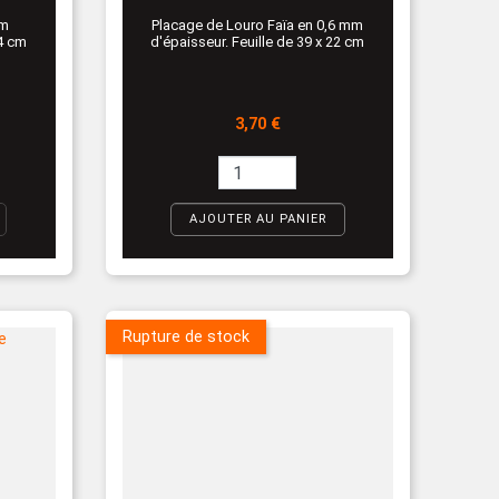
mm
Placage de Louro Faïa en 0,6 mm
14 cm
d'épaisseur. Feuille de 39 x 22 cm
Prix
3,70 €
AJOUTER AU PANIER
Rupture de stock