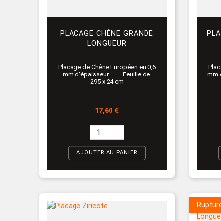
PLACAGE CHÊNE GRANDE
PLA
LONGUEUR
Placage de Chêne Européen en 0,6
Plac
mm d'épaisseur. Feuille de
mm d
295 x 24 cm
Prix
17,60 €
AJOUTER AU PANIER
Ruptur