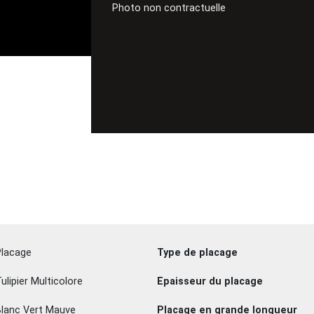
Photo non contractuelle
Placage
Type de placage
ulipier Multicolore
Epaisseur du placage
Blanc Vert Mauve
Placage en grande longueur