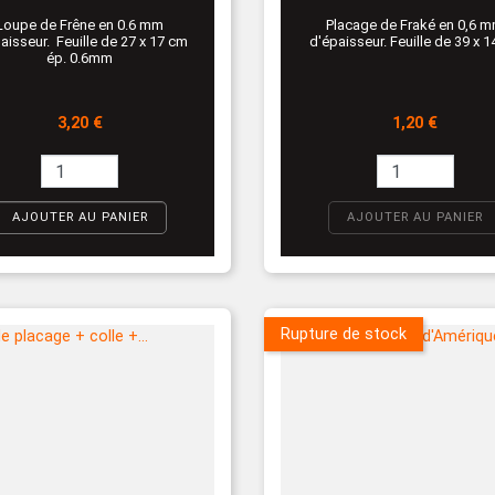
Loupe de Frêne en 0.6 mm
Placage de Fraké en 0,6 
aisseur. Feuille de 27 x 17 cm
d'épaisseur. Feuille de 39 x 
ép. 0.6mm
Prix
Prix
3,20 €
1,20 €
AJOUTER AU PANIER
AJOUTER AU PANIER
Rupture de stock