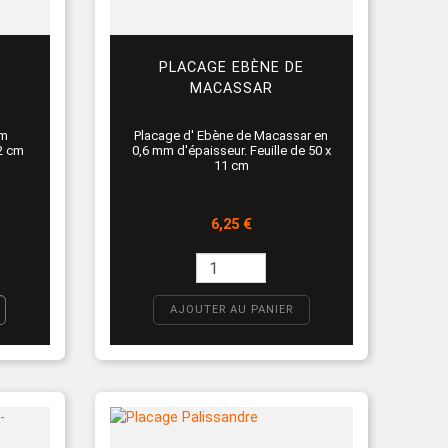
PLACAGE EBÈNE DE
MACASSAR
mm
Placage d' Ebène de Macassar en
12 cm
0,6 mm d'épaisseur. Feuille de 50 x
11 cm
Prix
6,25 €
AJOUTER AU PANIER