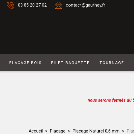
03 85 20 27 02
contact@gauthey.fr
PLACAGE BOIS
FILET BAGUETTE
TOURNAGE
Placage Naturel 0,6 mm
Filet composé 6
Placage Naturel à Mouvement 0,6 mm
Filet Laiton
Placage Couleur 0,6 mm
Filet composé 9
nous serons fermés du 
Placage Couleur à Mouvement 0,6 mm
Filet Simple naturel
Placage Naturel 0,9 mm
Baguette
Placage Couleur 0,9 mm
Filet simple couleur
Accueil
Placage
Placage Naturel 0,6 mm
Pla
Lot de placages