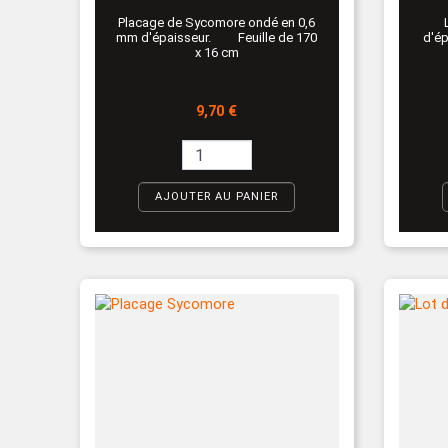
Placage de Sycomore ondé en 0,6
mm d'épaisseur. Feuille de 170
d'ép
x 16 cm
Prix
9,70 €
AJOUTER AU PANIER