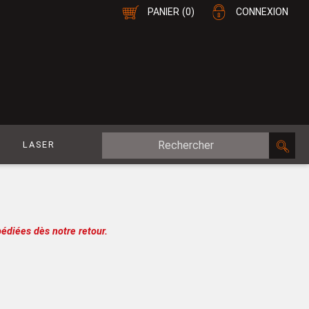
PANIER
(0)
CONNEXION
E
LASER
MDF Plaqué
le
CP Plaqué
Placage Double-Face
édiées dès notre retour.
e
Contreplaqué
esure
MDF
oupe