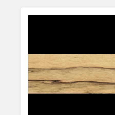
Placage Grande Longueur
Placage Double-Face