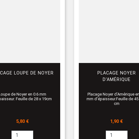
CAGE LOUPE DE NOYER
PLACAGE NOYER
D'AMÉRIQUE
Loupe de Noyer en 0.6 mm
Placage Noyer d'Amérique en
paisseur. Feuille de 28 x 19cm
mm d'épaisseur.Feuille de 45
cm
Prix
Prix
5,80 €
1,90 €