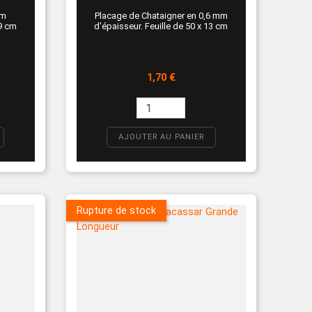
mm
Placage de Chataigner en 0,6 mm
29 cm
d'épaisseur. Feuille de 50 x 13 cm
Prix
1,70 €
AJOUTER AU PANIER
Rupture de stock