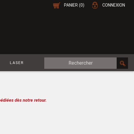
PANIER
(0)
CONNEXION
E
LASER
MDF Plaqué
le
CP Plaqué
Placage Double-Face
édiées dès notre retour.
e
Contreplaqué
esure
MDF
oupe