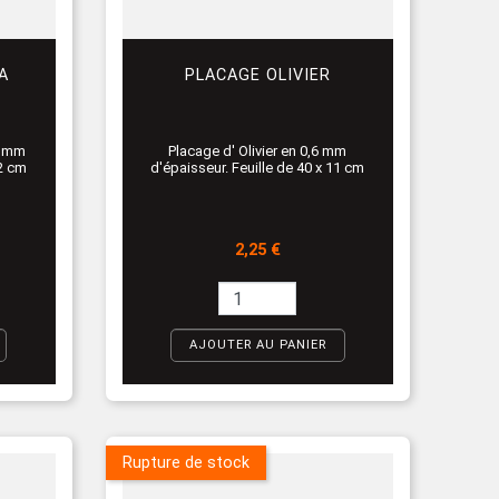
A
PLACAGE OLIVIER
6 mm
Placage d' Olivier en 0,6 mm
22 cm
d'épaisseur. Feuille de 40 x 11 cm
Prix
2,25 €
AJOUTER AU PANIER
Rupture de stock