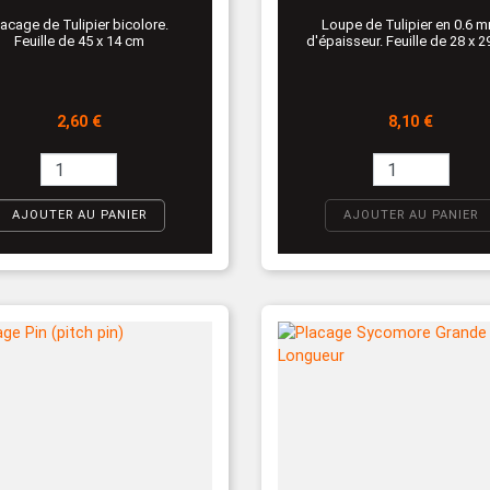
lacage de Tulipier bicolore.
Loupe de Tulipier en 0.6 
Feuille de 45 x 14 cm
d'épaisseur. Feuille de 28 x 
Prix
Prix
2,60 €
8,10 €
AJOUTER AU PANIER
AJOUTER AU PANIER