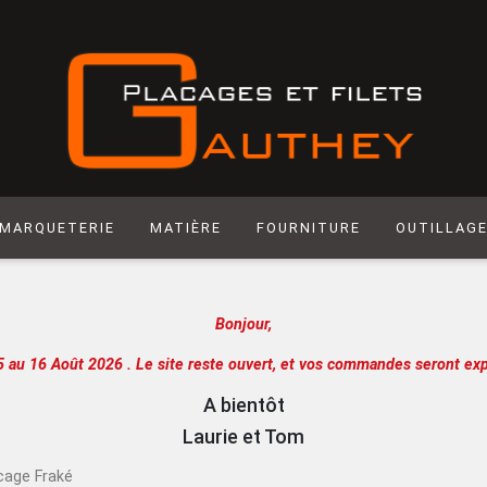
MARQUETERIE
MATIÈRE
FOURNITURE
OUTILLAG
Matière synthétique
Abrasif
Hegner
Bonjour,
Laiton
Colle
Scie manuel
Laser
Produit de Finition
Racloir
5 au 16 Août 2026 .
Le site reste ouvert, et vos commandes seront exp
Chantournage
Quincaillerie
Lame de sci
A bientôt
Panneau support
Outils de m
Laurie et Tom
Papier
Outils de c
cage Fraké
Extra
Atelier