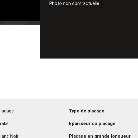
Photo non contractuelle
Placage
Type de placage
raké
Epaisseur du placage
lanc Noir
Placage en grande longueur