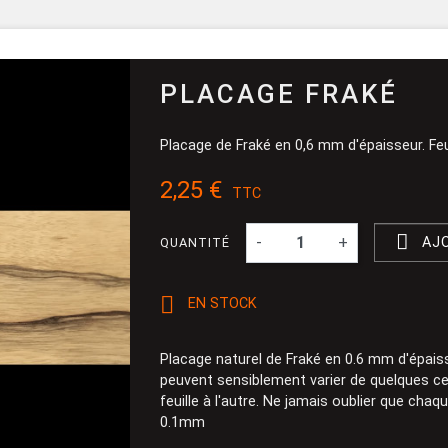
Pinceau et 
Dévidoir
Ponçage
PLACAGE FRAKÉ
Placage de Fraké en 0,6 mm d'épaisseur. Feu
2,25 €
TTC

-
+
AJ
QUANTITÉ

EN STOCK
Placage naturel de Fraké en 0.6 mm d'épais
peuvent sensiblement varier de quelques ce
feuille à l'autre. Ne jamais oublier que chaqu
0.1mm