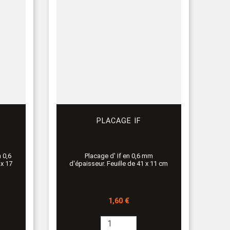
PLACAGE IF
 0,6
Placage d' If en 0,6 mm
 x 17
d'épaisseur. Feuille de 41 x 11 cm
Prix
1,60 €