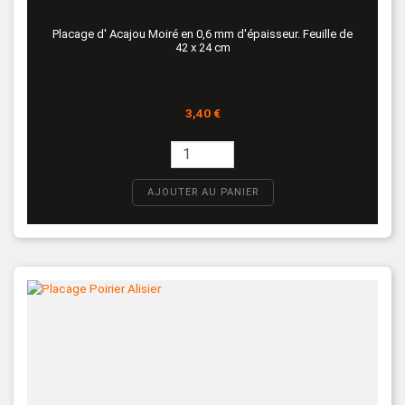
Placage d' Acajou Moiré en 0,6 mm d'épaisseur. Feuille de
42 x 24 cm
Prix
3,40 €
AJOUTER AU PANIER