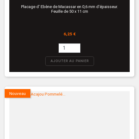
Placage d' Ebène de Macassar en 0,6 mm d'épaisseur.
Feuille de 50 x 11 cm
Prix
6,25 €
AJOUTER AU PANIER
Nouveau