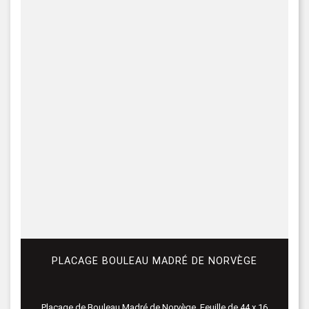
PLACAGE BOULEAU MADRÉ DE NORVÈGE
Placage de Bouleau Madré de Norvège. Feuille de 44 x 16