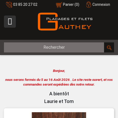
03 85 20 27 02
Panier
(0)
Connexion

Bonjour,
nous serons fermés du 5 au 16 Août 2026 .
Le site reste ouvert, et vos
commandes seront expédiées dès notre retour.
A bientôt
Laurie et Tom