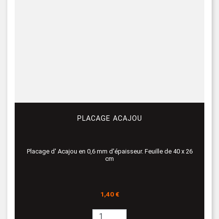
PLACAGE ACAJOU
Placage d' Acajou en 0,6 mm d'épaisseur. Feuille de 40 x 26
cm
Prix
1,40 €