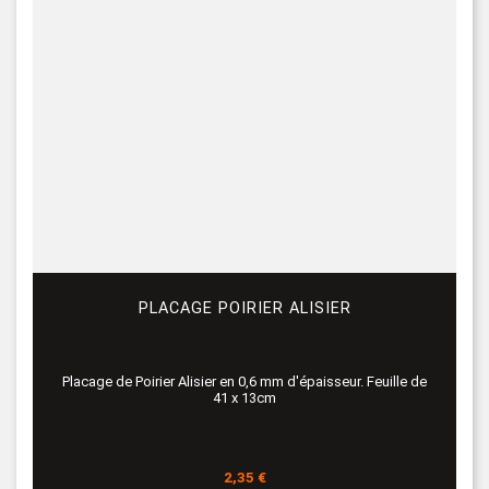
PLACAGE POIRIER ALISIER
Placage de Poirier Alisier en 0,6 mm d'épaisseur. Feuille de
41 x 13cm
Prix
2,35 €