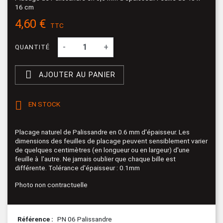
16 cm
4,60 €
TTC
-
+
QUANTITÉ

AJOUTER AU PANIER

EN STOCK
Placage naturel de Palissandre en 0.6 mm d'épaisseur. Les
dimensions des feuilles de placage peuvent sensiblement varier
de quelques centimètres (en longueur ou en largeur) d'une
feuille à l'autre. Ne jamais oublier que chaque bille est
différente. Tolérance d'épaisseur : 0.1mm
Photo non contractuelle
Référence
PN 06 Palissandre