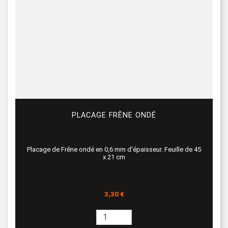
PLACAGE FRÊNE ONDÉ
Placage de Frêne ondé en 0,6 mm d'épaisseur. Feuille de 45
x 21 cm
Prix
3,30 €