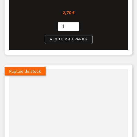
Prix
2,70 €
AJOUTER AU PANIER
Rupture de stock