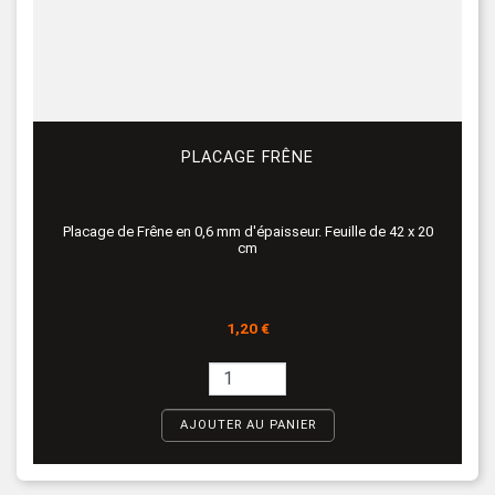
PLACAGE FRÊNE
Placage de Frêne en 0,6 mm d'épaisseur. Feuille de 42 x 20
cm
Prix
1,20 €
AJOUTER AU PANIER