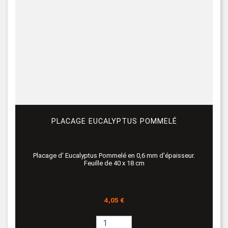
PLACAGE EUCALYPTUS POMMELÉ
Placage d' Eucalyptus Pommelé en 0,6 mm d'épaisseur.
Feuille de 40 x 18 cm
Prix
4,05 €