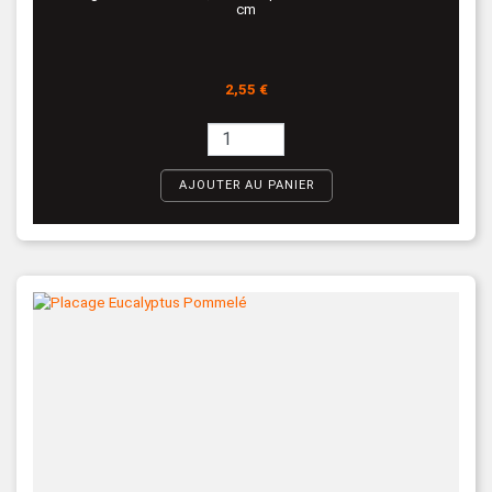
cm
Prix
2,55 €
AJOUTER AU PANIER