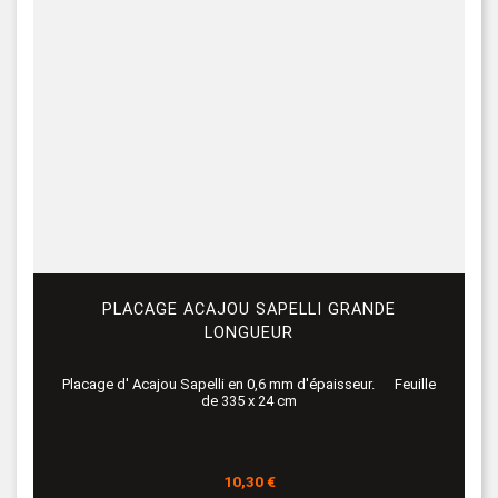
PLACAGE ACAJOU SAPELLI GRANDE
LONGUEUR
Placage d' Acajou Sapelli en 0,6 mm d'épaisseur. Feuille
de 335 x 24 cm
Prix
10,30 €