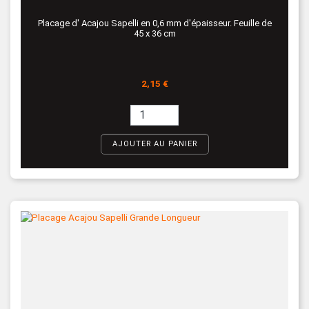
Placage d' Acajou Sapelli en 0,6 mm d'épaisseur. Feuille de
45 x 36 cm
Prix
2,15 €
AJOUTER AU PANIER