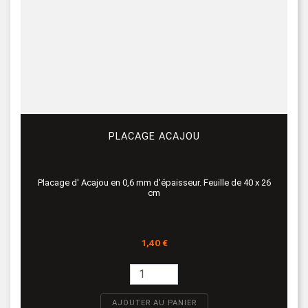
PLACAGE ACAJOU
Placage d' Acajou en 0,6 mm d'épaisseur. Feuille de 40 x 26
cm
Prix
1,40 €
AJOUTER AU PANIER