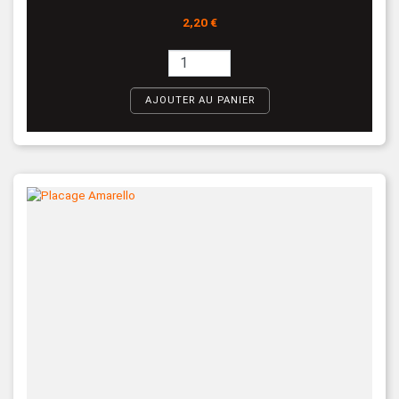
Prix
2,20 €
AJOUTER AU PANIER