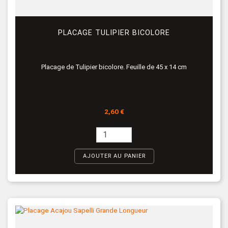
PLACAGE TULIPIER BICOLORE
Placage de Tulipier bicolore. Feuille de 45 x 14 cm
Prix
2,60 €
AJOUTER AU PANIER