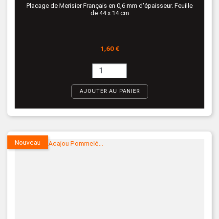
Placage de Merisier Français en 0,6 mm d'épaisseur. Feuille
de 44 x 14 cm
Prix
1,60 €
AJOUTER AU PANIER
Nouveau