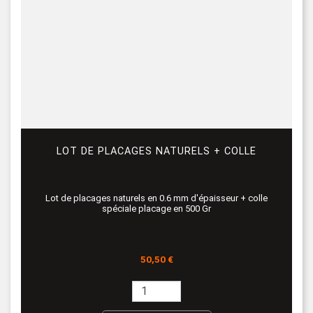
LOT DE PLACAGES NATURELS + COLLE
Lot de placages naturels en 0.6 mm d'épaisseur + colle
spéciale placage en 500 Gr
Prix
50,50 €