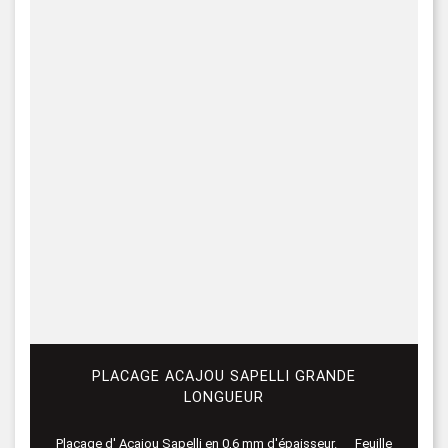
PLACAGE ACAJOU SAPELLI GRANDE
LONGUEUR
Placage d' Acajou Sapelli en 0,6 mm d'épaisseur. Feuille