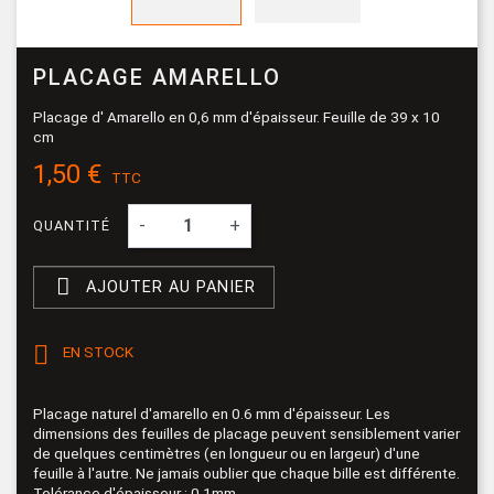
PLACAGE AMARELLO
Placage d' Amarello en 0,6 mm d'épaisseur. Feuille de 39 x 10
cm
1,50 €
TTC
-
+
QUANTITÉ

AJOUTER AU PANIER

EN STOCK
Placage naturel d'amarello en 0.6 mm d'épaisseur. Les
dimensions des feuilles de placage peuvent sensiblement varier
de quelques centimètres (en longueur ou en largeur) d'une
feuille à l'autre. Ne jamais oublier que chaque bille est différente.
Tolérance d'épaisseur : 0.1mm