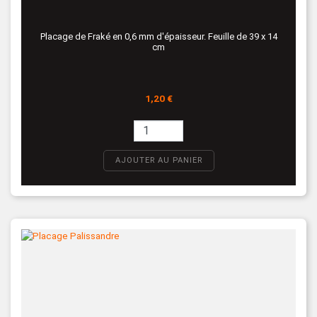
Placage de Fraké en 0,6 mm d'épaisseur. Feuille de 39 x 14
cm
Prix
1,20 €
AJOUTER AU PANIER