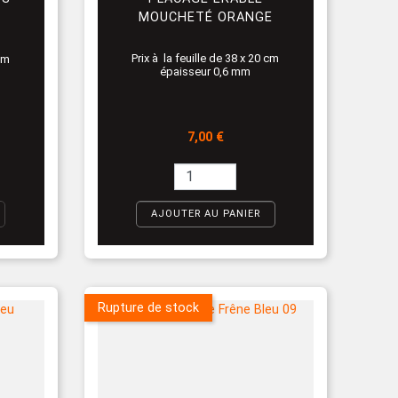
MOUCHETÉ ORANGE
Prix à la feuille de 38 x 20 cm
 cm
épaisseur 0,6 mm
Prix
7,00 €
AJOUTER AU PANIER
Rupture de stock