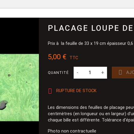
Pinceau et 
Dévidoir
Ponçage
PLACAGE LOUPE DE
Prix à la feuille de 33 x 19 cm épaisseur 0
5,00 €
TTC

-
+
AJ
QUANTITÉ

RUPTURE DE STOCK
Les dimensions des feuilles de placage peu
centimètres (en longueur ou en largeur) d'une
chaque bille est différente. Tolérance d'ép
Photo non contractuelle