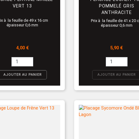
VERT 13
POMMELÉ GRIS
ANTHRACITE
ix à la feuille de 49 x 16 cm
Prix à la feuille de 41 x 20
épaisseur 0,6 mm
épaisseur 0,6 mm
Prix
Prix
4,00 €
5,90 €
AJOUTER AU PANIER
AJOUTER AU PANIER