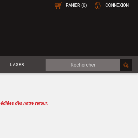
PANIER
(0)
CONNEXION
E
LASER
MDF Plaqué
le
CP Plaqué
Placage Double-Face
édiées dès notre retour.
e
Contreplaqué
esure
MDF
oupe