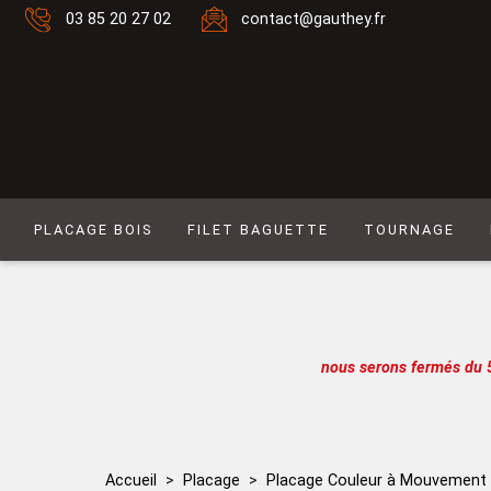
03 85 20 27 02
contact@gauthey.fr
PLACAGE BOIS
FILET BAGUETTE
TOURNAGE
Placage Naturel 0,6 mm
Filet composé 6
Placage Naturel à Mouvement 0,6 mm
Filet Laiton
Placage Couleur 0,6 mm
Filet composé 9
nous serons fermés du 
Placage Couleur à Mouvement 0,6 mm
Filet Simple naturel
Placage Naturel 0,9 mm
Baguette
Placage Couleur 0,9 mm
Filet simple couleur
Accueil
Placage
Placage Couleur à Mouvement
Lot de placages