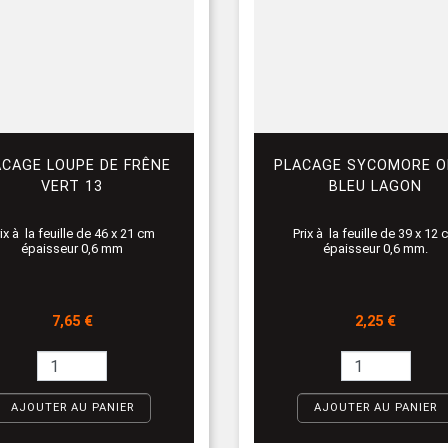
ACAGE LOUPE DE FRÊNE
PLACAGE SYCOMORE 
VERT 13
BLEU LAGON
ix à la feuille de 46 x 21 cm
Prix à la feuille de 39 x 12
épaisseur 0,6 mm
épaisseur 0,6 mm.
Prix
Prix
7,65 €
2,25 €
AJOUTER AU PANIER
AJOUTER AU PANIER