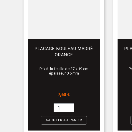
PLACAGE BOULEAU MADRÉ
PL
ORANGE
Prix à la feuille de 37 x 19 cm
Pr
épaisseur 0,6 mm
Prix
7,60 €
AJOUTER AU PANIER