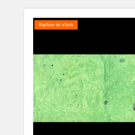
Placage Grande Longueur
Placage Double-Face
Rupture de stock