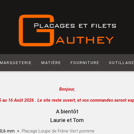
MARQUETERIE
MATIÈRE
FOURNITURE
OUTILLAG
Matière synthétique
Abrasif
Hegner
Bonjour,
Laiton
Colle
Scie manuel
Laser
Produit de Finition
Racloir
5 au 16 Août 2026 .
Le site reste ouvert, et vos commandes seront exp
Chantournage
Quincaillerie
Lame de sci
A bientôt
Panneau support
Outils de m
Laurie et Tom
Papier
Outils de c
 0,6 mm
Placage Loupe de Frêne Vert pomme
Extra
Atelier