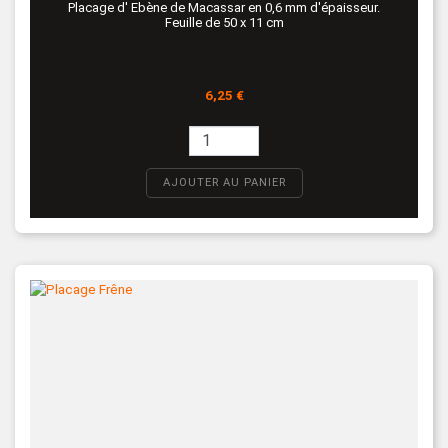
Placage d' Ebène de Macassar en 0,6 mm d'épaisseur.
Feuille de 50 x 11 cm
Prix
6,25 €
AJOUTER AU PANIER