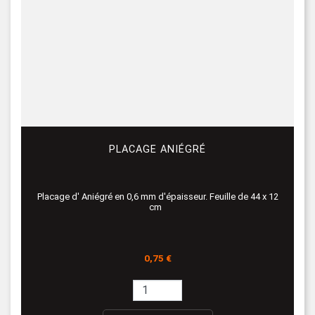
PLACAGE ANIÉGRÉ
Placage d' Aniégré en 0,6 mm d'épaisseur. Feuille de 44 x 12
cm
Prix
0,75 €