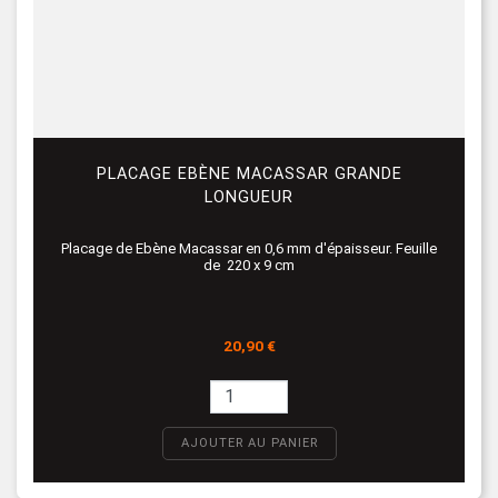
PLACAGE EBÈNE MACASSAR GRANDE
LONGUEUR
Placage de Ebène Macassar en 0,6 mm d'épaisseur. Feuille
de 220 x 9 cm
Prix
20,90 €
AJOUTER AU PANIER