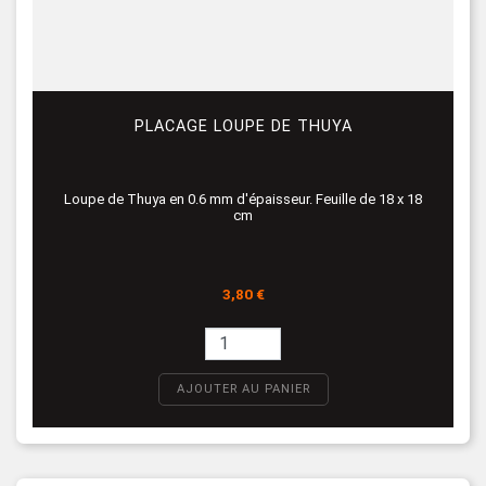
PLACAGE LOUPE DE THUYA
Loupe de Thuya en 0.6 mm d'épaisseur. Feuille de 18 x 18
cm
Prix
3,80 €
AJOUTER AU PANIER