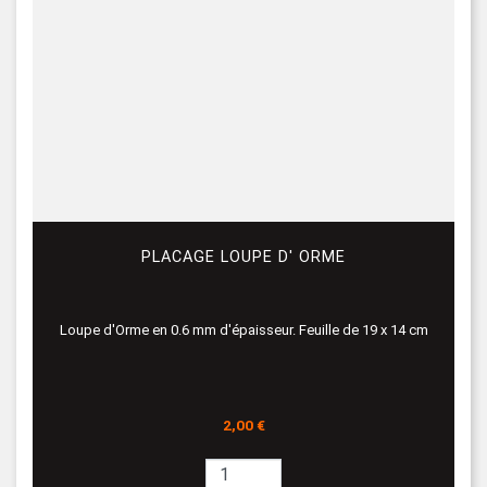
PLACAGE LOUPE D' ORME
Loupe d'Orme en 0.6 mm d'épaisseur. Feuille de 19 x 14 cm
Prix
2,00 €