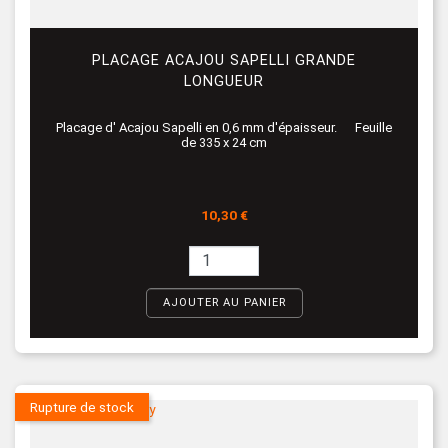
PLACAGE ACAJOU SAPELLI GRANDE
LONGUEUR
Placage d' Acajou Sapelli en 0,6 mm d'épaisseur. Feuille
de 335 x 24 cm
Prix
10,30 €
AJOUTER AU PANIER
Rupture de stock