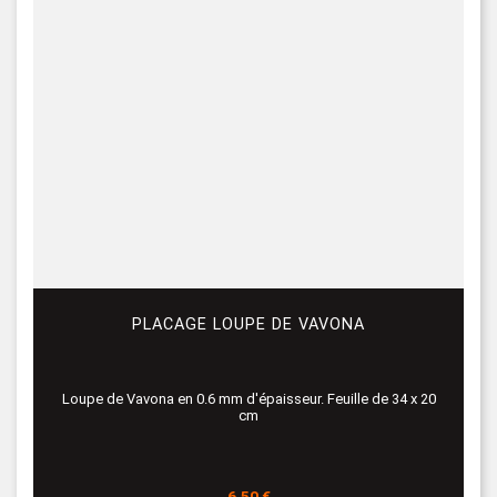
PLACAGE LOUPE DE VAVONA
Loupe de Vavona en 0.6 mm d'épaisseur. Feuille de 34 x 20
cm
Prix
6,50 €