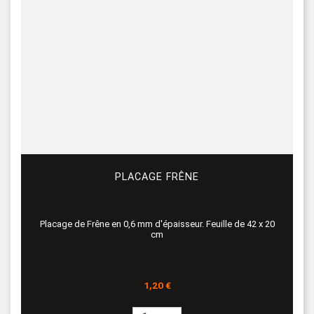
PLACAGE FRÊNE
Placage de Frêne en 0,6 mm d'épaisseur. Feuille de 42 x 20
cm
Prix
1,20 €