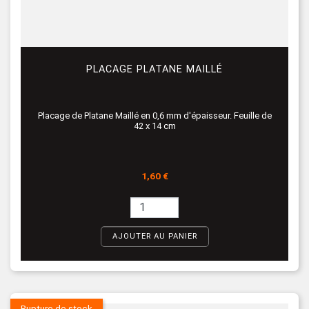
PLACAGE PLATANE MAILLÉ
Placage de Platane Maillé en 0,6 mm d'épaisseur. Feuille de
42 x 14 cm
Prix
1,60 €
AJOUTER AU PANIER
Rupture de stock