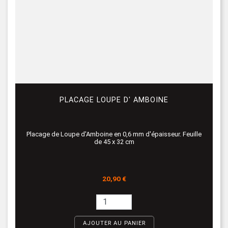
PLACAGE LOUPE D' AMBOINE
Placage de Loupe d'Amboine en 0,6 mm d'épaisseur. Feuille
de 45 x 32 cm
Prix
20,90 €
AJOUTER AU PANIER