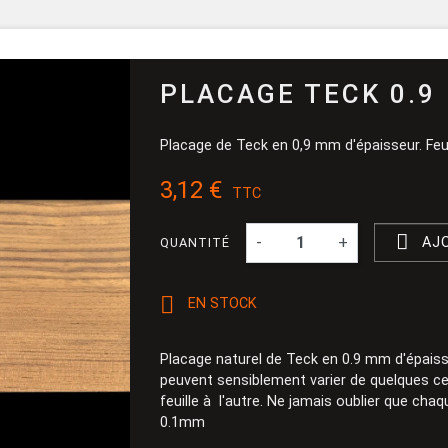
Pinceau et 
Dévidoir
Ponçage
PLACAGE TECK 0.9
Placage de Teck en 0,9 mm d'épaisseur. Feu
3,12 €
TTC

-
+
AJ
QUANTITÉ

EN STOCK
Placage naturel de Teck en 0.9 mm d'épaiss
peuvent sensiblement varier de quelques ce
feuille à l'autre. Ne jamais oublier que chaq
0.1mm