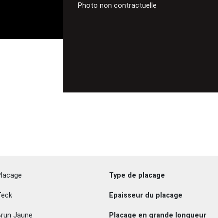
Photo non contractuelle
Placage
Type de placage
Teck
Epaisseur du placage
Brun Jaune
Placage en grande longueur