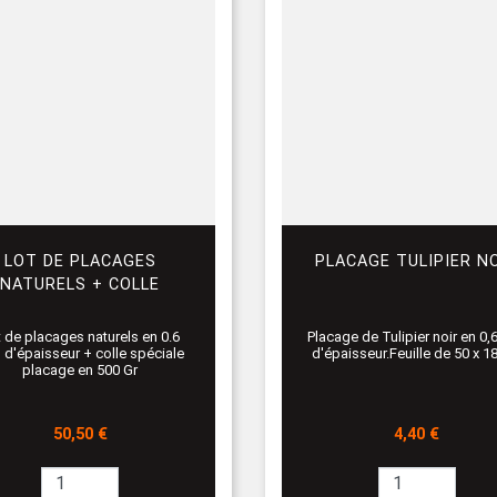
LOT DE PLACAGES
PLACAGE TULIPIER N
NATURELS + COLLE
 de placages naturels en 0.6
Placage de Tulipier noir en 0
d'épaisseur + colle spéciale
d'épaisseur.Feuille de 50 x 1
placage en 500 Gr
Prix
Prix
50,50 €
4,40 €