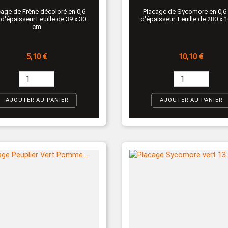
cage de Frêne décoloré en 0,6
Placage de Sycomore en 0,
'épaisseur.Feuille de 39 x 30
d'épaisseur. Feuille de 280 x 
cm
Prix
Prix
5,10 €
10,10 €
AJOUTER AU PANIER
AJOUTER AU PANIER