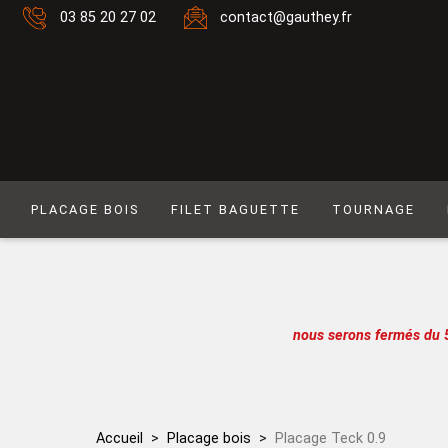
03 85 20 27 02
contact@gauthey.fr
PLACAGE BOIS
FILET BAGUETTE
TOURNAGE
Placage Naturel 0,6 mm
Filet composé 6
Placage Naturel à Mouvement 0,6 mm
Filet Laiton
Placage Couleur 0,6 mm
Filet composé 9
nous serons fermés du 
Placage Couleur à Mouvement 0,6 mm
Filet Simple naturel
Placage Naturel 0,9 mm
Baguette
Placage Couleur 0,9 mm
Filet simple couleur
Accueil
Placage bois
Placage Teck 0.9
Lot de placages