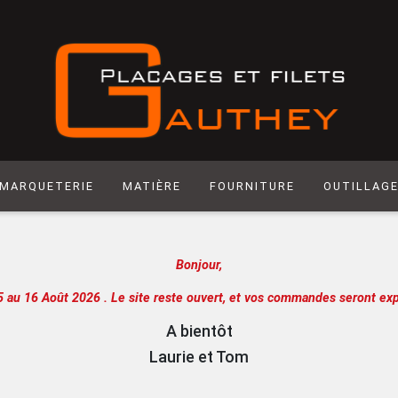
MARQUETERIE
MATIÈRE
FOURNITURE
OUTILLAG
Matière synthétique
Abrasif
Hegner
Bonjour,
Laiton
Colle
Scie manuel
Laser
Produit de Finition
Racloir
5 au 16 Août 2026 .
Le site reste ouvert, et vos commandes seront exp
Chantournage
Quincaillerie
Lame de sci
A bientôt
Panneau support
Outils de m
Laurie et Tom
Papier
Outils de c
Extra
Atelier