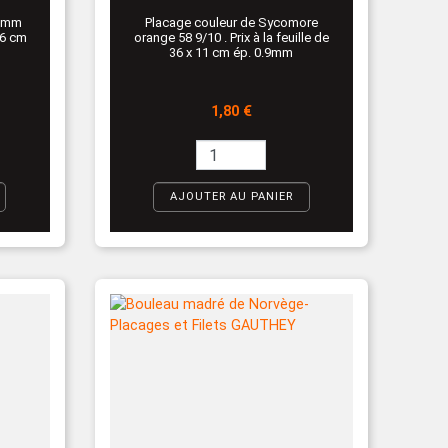
6 mm
Placage couleur de Sycomore
16 cm
orange 58 9/10 . Prix à la feuille de
36 x 11 cm ép. 0.9mm
Prix
1,80 €
AJOUTER AU PANIER