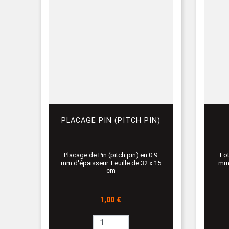
PLACAGE PIN (PITCH PIN)
Placage de Pin (pitch pin) en 0.9
Lot
mm d'épaisseur. Feuille de 32 x 15
mm 
cm
Prix
1,00 €