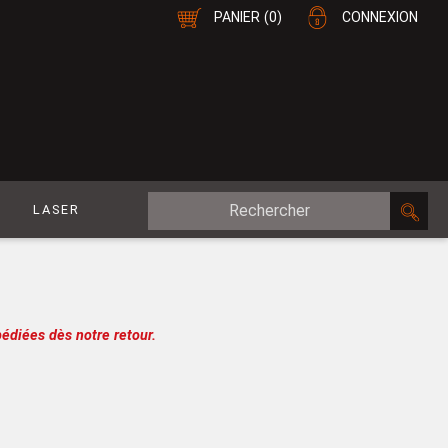
PANIER
(0)
CONNEXION
E
LASER
MDF Plaqué
le
CP Plaqué
Placage Double-Face
édiées dès notre retour.
e
Contreplaqué
esure
MDF
oupe