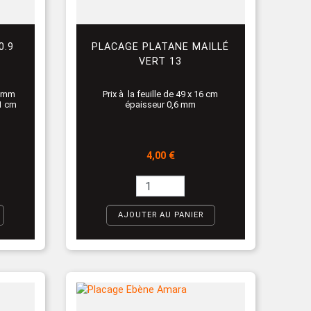
0.9
PLACAGE PLATANE MAILLÉ
VERT 13
9 mm
Prix à la feuille de 49 x 16 cm
31 cm
épaisseur 0,6 mm
Prix
4,00 €
AJOUTER AU PANIER