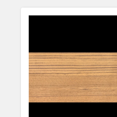
Placage Grande Longueur
Placage Double-Face