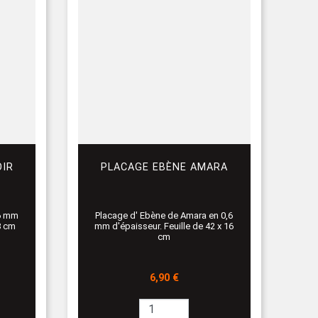
OIR
PLACAGE EBÈNE AMARA
,6 mm
Placage d' Ebène de Amara en 0,6
8 cm
mm d'épaisseur. Feuille de 42 x 16
cm
Prix
6,90 €