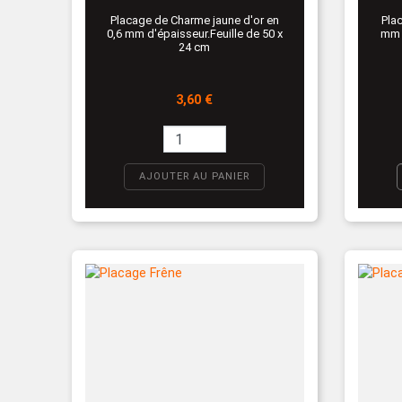
Placage de Charme jaune d'or en
Pla
0,6 mm d'épaisseur.Feuille de 50 x
mm d
24 cm
Prix
3,60 €
AJOUTER AU PANIER