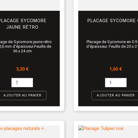
PLACAGE SYCOMORE
PLACAGE SYCOMORE 
JAUNE RÉTRO
cage de Sycomore jaune rétro
Placage de Sycomore en 0.
0,6 mm d'épaisseur.Feuille de
d'épaisseur. Feuille de 20 x 
36 x 24 cm
Prix
Prix
3,20 €
1,60 €
AJOUTER AU PANIER
AJOUTER AU PANIER