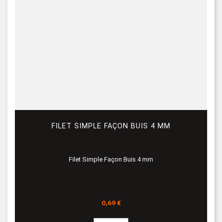
FILET SIMPLE FAÇON BUIS 4 MM
Filet Simple Façon Buis 4 mm
Prix
0,69 €