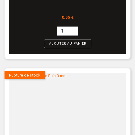
Prix
0,55 €
AJOUTER AU PANIER
Rupture de stock