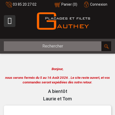
03 85 20 27 02
Panier
(0)
Connexion

Bonjour,
nous serons fermés du 5 au 16 Août 2026 .
Le site reste ouvert, et vos
commandes seront expédiées dès notre retour.
A bientôt
Laurie et Tom