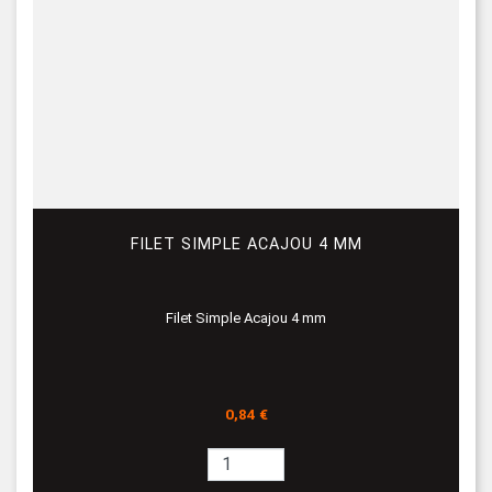
FILET SIMPLE ACAJOU 4 MM
Filet Simple Acajou 4 mm
Prix
0,84 €