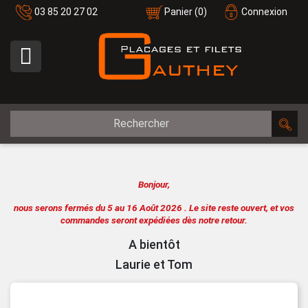
03 85 20 27 02
Panier
(0)
Connexion

Bonjour,
nous serons fermés du 5 au 16 Août 2026 .
Le site reste ouvert, et vos
commandes seront expédiées dès notre retour.
A bientôt
Laurie et Tom