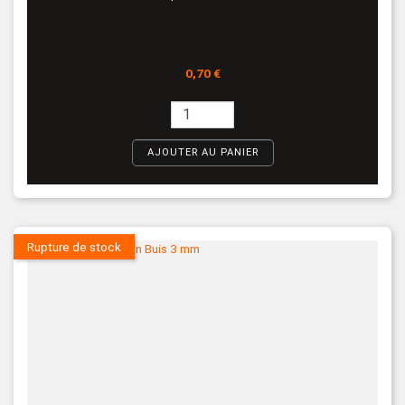
Prix
0,70 €
AJOUTER AU PANIER
Rupture de stock