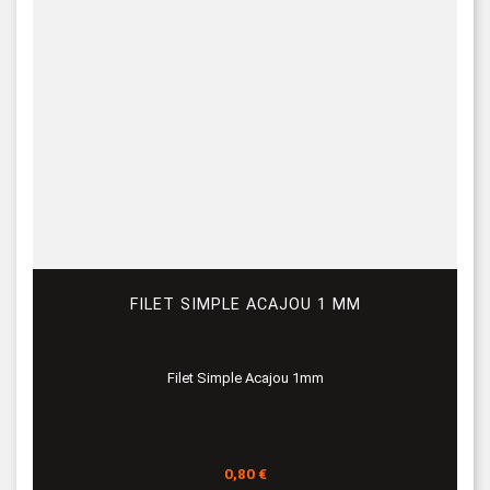
FILET SIMPLE ACAJOU 1 MM
Filet Simple Acajou 1mm
Prix
0,80 €