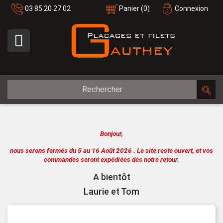
03 85 20 27 02
Panier
(0)
Connexion

Bonjour,
nous serons fermés du 5 au 16 Août 2026 .
Le site reste ouvert, et vos
commandes seront expédiées dès notre retour.
A bientôt
Laurie et Tom