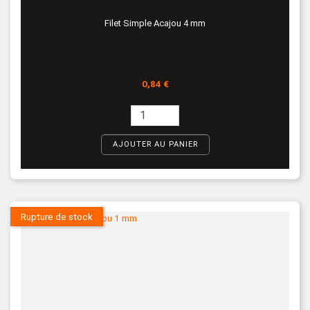
Filet Simple Acajou 4 mm
Prix
0,84 €
AJOUTER AU PANIER
Rupture de stock