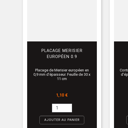
PLACAGE MERISIER
EUROPÉEN 0.9
Placage de Merisier européen en
Cont
0,9 mm d'épaisseur. Feuille de 30 x
d'ép
11 cm
Prix
1,10 €
AJOUTER AU PANIER