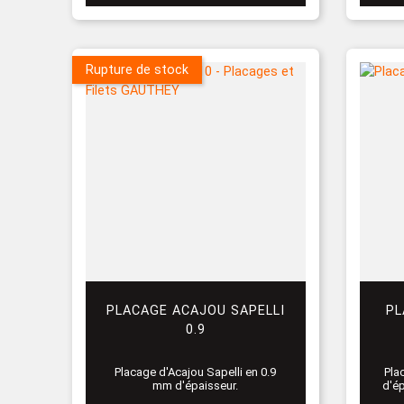
Rupture de stock
PLACAGE ACAJOU SAPELLI
PL
0.9
Placage d'Acajou Sapelli en 0.9
Pla
mm d'épaisseur.
d'ép