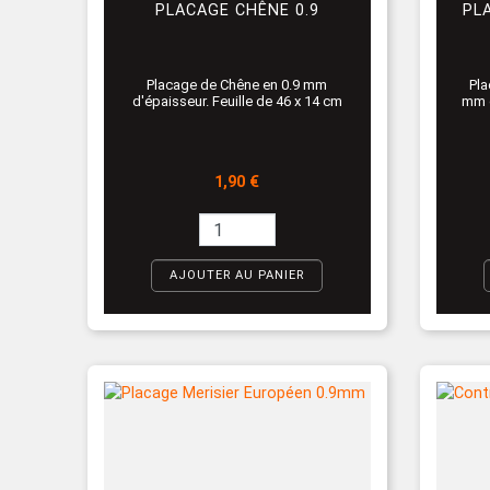
PLACAGE CHÊNE 0.9
PL
Placage de Chêne en 0.9 mm
Pla
d'épaisseur. Feuille de 46 x 14 cm
mm d
Prix
1,90 €
AJOUTER AU PANIER