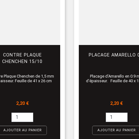
CONTRE PLAQUE
PLACAGE AMARELLO 0
CHENCHEN 15/10
re Plaque Chenchen de 1,5 mm
Placage d'Amarello en 0.9
aisseur. Feuille de 41 x 26 cm
d'épaisseur. Feuille de 40 x 
Prix
Prix
2,20 €
2,20 €
AJOUTER AU PANIER
AJOUTER AU PANIER