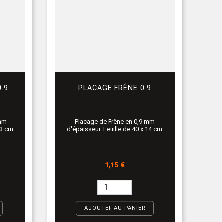
.9
PLACAGE FRÊNE 0.9
 mm
Placage de Frêne en 0,9 mm
13 cm
d'épaisseur. Feuille de 40 x 14 cm
Prix
1,15 €
AJOUTER AU PANIER