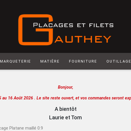
MARQUETERIE
MATIÈRE
FOURNITURE
OUTILLAG
Matière synthétique
Abrasif
Hegner
Bonjour,
Laiton
Colle
Scie manuel
Laser
Produit de Finition
Racloir
5 au 16 Août 2026 .
Le site reste ouvert, et vos commandes seront exp
Chantournage
Quincaillerie
Lame de sci
A bientôt
Panneau support
Outils de m
Laurie et Tom
Papier
Outils de c
cage Platane maillé 0.9
Extra
Atelier