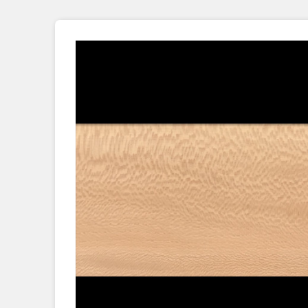
Placage Grande Longueur
Placage Double-Face