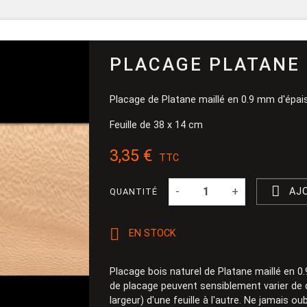
Pinceau et 
Dévidoir
Ponçage
PLACAGE PLATANE 
Placage de Platane maillé en 0.9 mm d'épai
Feuille de 38 x 14 cm
3,35 €
TTC

-
+
AJ
QUANTITÉ

EN STOCK
Placage bois naturel de Platane maillé en 0
de placage peuvent sensiblement varier de
largeur) d'une feuille à l'autre. Ne jamais ou