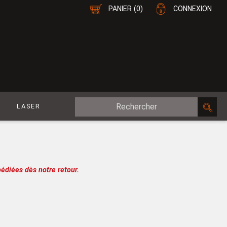
PANIER
(0)
CONNEXION
E
LASER
MDF Plaqué
le
CP Plaqué
Placage Double-Face
édiées dès notre retour.
e
Contreplaqué
esure
MDF
oupe