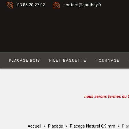
03 85 20 27 02
contact@gauthey.fr
PLACAGE BOIS
FILET BAGUETTE
TOURNAGE
Placage Naturel 0,6 mm
Filet composé 6
Placage Naturel à Mouvement 0,6 mm
Filet Laiton
Placage Couleur 0,6 mm
Filet composé 9
nous serons fermés du 
Placage Couleur à Mouvement 0,6 mm
Filet Simple naturel
Placage Naturel 0,9 mm
Baguette
Placage Couleur 0,9 mm
Filet simple couleur
Accueil
Placage
Placage Naturel 0,9 mm
Pla
Lot de placages