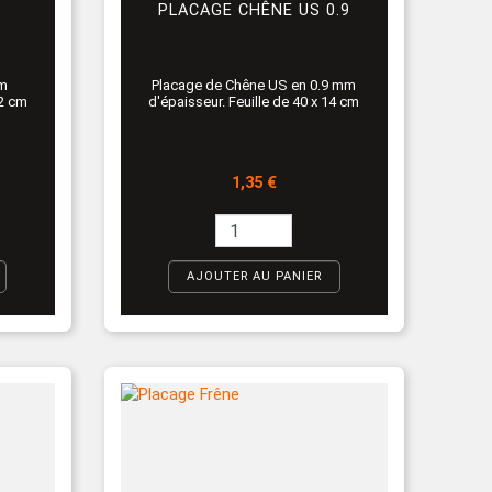
PLACAGE CHÊNE US 0.9
mm
Placage de Chêne US en 0.9 mm
12 cm
d'épaisseur. Feuille de 40 x 14 cm
Prix
1,35 €
AJOUTER AU PANIER