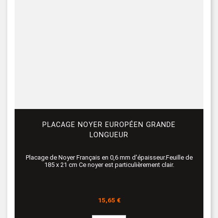
PLACAGE NOYER EUROPÉEN GRANDE
LONGUEUR
Placage de Noyer Français en 0,6 mm d'épaisseur.Feuille de
185 x 21 cm Ce noyer est particulièrement clair.
Prix
15,65 €