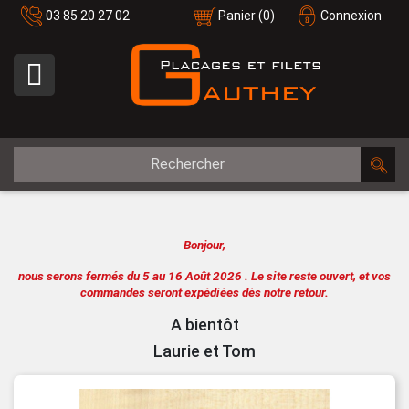
03 85 20 27 02
Panier
(0)
Connexion

Bonjour,
nous serons fermés du 5 au 16 Août 2026 .
Le site reste ouvert, et vos
commandes seront expédiées dès notre retour.
A bientôt
Laurie et Tom