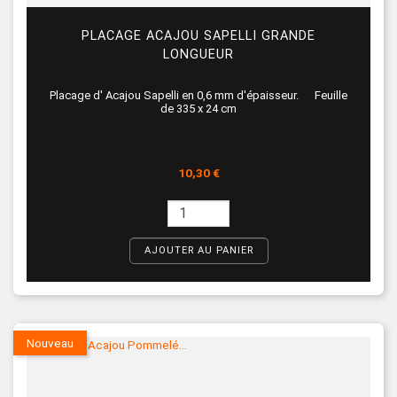
PLACAGE ACAJOU SAPELLI GRANDE
LONGUEUR
Placage d' Acajou Sapelli en 0,6 mm d'épaisseur. Feuille
de 335 x 24 cm
Prix
10,30 €
AJOUTER AU PANIER
Nouveau