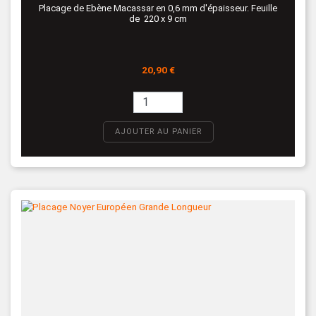
Placage de Ebène Macassar en 0,6 mm d'épaisseur. Feuille
de 220 x 9 cm
Prix
20,90 €
AJOUTER AU PANIER