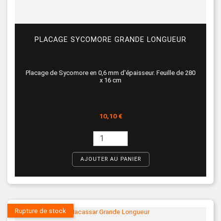
PLACAGE SYCOMORE GRANDE LONGUEUR
Placage de Sycomore en 0,6 mm d'épaisseur. Feuille de 280
x 16 cm
Prix
10,10 €
AJOUTER AU PANIER
Rupture de stock