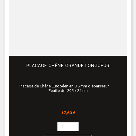
PLACAGE CHÊNE GRANDE LONGUEUR
Placage de Chêne Européen en 0,6 mm d'épaisseur.
Feuille de 295 x 24 cm
Prix
17,60 €