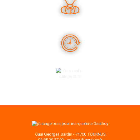
DES CONSEILS PERTINENTS
DES PRODUITS EN STOCK
DES TARIFS COMPÉTITIFS
Quai Georges Bardin - 71700 TOURNUS
03 85 20 27 02
-
contact@gauthey.fr