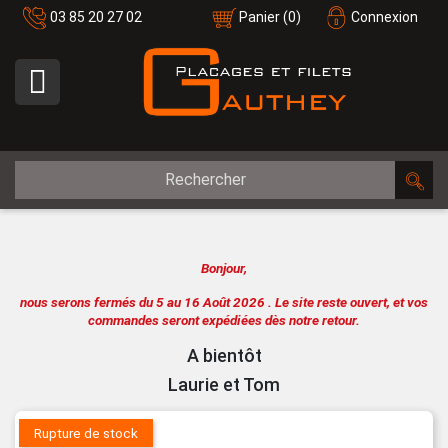
03 85 20 27 02
Panier
(0)
Connexion

Bonjour,
nous serons fermés du 5 au 16 Août 2026 .
Le site reste ouvert, et vos
commandes seront expédiées dès notre retour.
A bientôt
Laurie et Tom
Rupture de stock