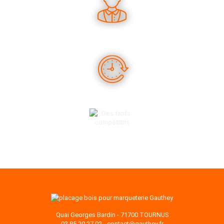
DES CONSEILS PERTINENTS
DES PRODUITS EN STOCK
DES TARIFS COMPÉTITIFS
Quai Georges Bardin - 71700 TOURNUS
03 85 20 27 02
-
contact@gauthey.fr