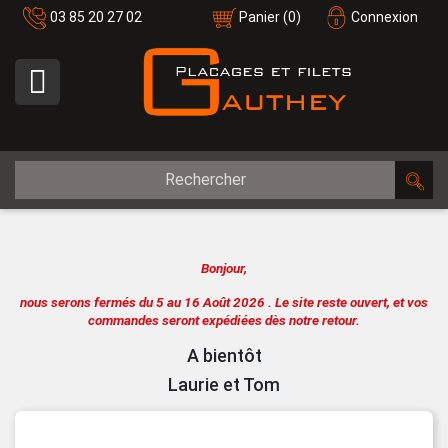
03 85 20 27 02
Panier
(0)
Connexion

Bonjour,
nous serons fermés du 5 au 16 Août 2026 .
Le site reste ouvert, et vos
commandes seront expédiées dès notre retour.
A bientôt
Laurie et Tom